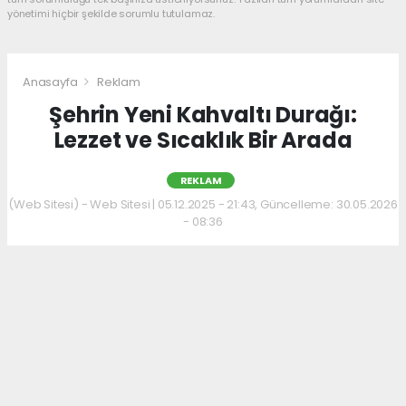
yönetimi hiçbir şekilde sorumlu tutulamaz.
Anasayfa
Reklam
Şehrin Yeni Kahvaltı Durağı:
Lezzet ve Sıcaklık Bir Arada
REKLAM
(Web Sitesi) - Web Sitesi | 05.12.2025 - 21:43, Güncelleme: 30.05.2026
- 08:36
Kahvaltı kültürünü sevenler için keyifli bir
adres daha hizmet veriyor. Menüde; hakiki
kelle paça, mercimek ve ezogelin çorbaları ile
güne sıcak bir başlangıç yapılabiliyor.
Çorbalara eşlik eden tost, kumru ve gözleme