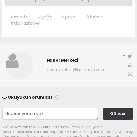
#ısparta
#yağış
#pazar
#haber
#davrazhaber
Haber Merkezi
davrazhaber@hotmail.com
Okuyucu Yorumları
(0)
Gönder
Yorum yazarak Topluluk Kuralları’nı kabul etmiş bulunuyor ve
davrazhaber.com.tr sitesine yaptığınız yorumunuzla ilgili doğrudan veya dolaylı
tüm sorumluluğu tek başınıza üstleniyorsunuz. Yazılan tüm yorumlardan site