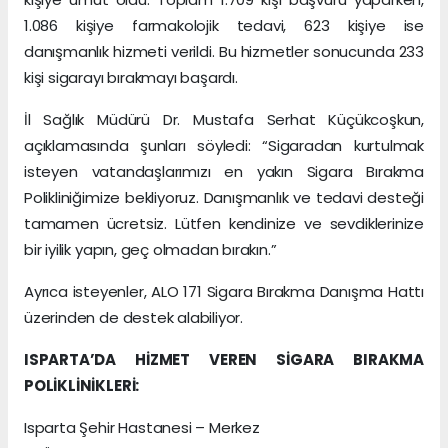
1.086 kişiye farmakolojik tedavi, 623 kişiye ise
danışmanlık hizmeti verildi. Bu hizmetler sonucunda 233
kişi sigarayı bırakmayı başardı.
İl Sağlık Müdürü Dr. Mustafa Serhat Küçükcoşkun,
açıklamasında şunları söyledi: “Sigaradan kurtulmak
isteyen vatandaşlarımızı en yakın Sigara Bırakma
Polikliniğimize bekliyoruz. Danışmanlık ve tedavi desteği
tamamen ücretsiz. Lütfen kendinize ve sevdiklerinize
bir iyilik yapın, geç olmadan bırakın.”
Ayrıca isteyenler, ALO 171 Sigara Bırakma Danışma Hattı
üzerinden de destek alabiliyor.
ISPARTA’DA HİZMET VEREN SİGARA BIRAKMA
POLİKLİNİKLERİ:
Isparta Şehir Hastanesi – Merkez