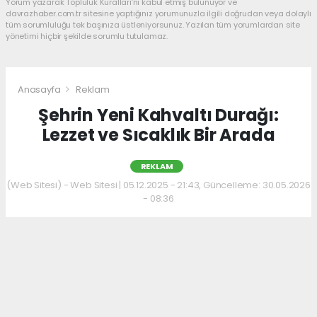
Yorum yazarak Topluluk Kuralları’nı kabul etmiş bulunuyor ve
davrazhaber.com.tr sitesine yaptığınız yorumunuzla ilgili doğrudan veya dolaylı
tüm sorumluluğu tek başınıza üstleniyorsunuz. Yazılan tüm yorumlardan site
yönetimi hiçbir şekilde sorumlu tutulamaz.
Anasayfa
Reklam
Şehrin Yeni Kahvaltı Durağı:
Lezzet ve Sıcaklık Bir Arada
REKLAM
(Web Sitesi) - Web Sitesi | 05.12.2025 - 21:43, Güncelleme: 30.05.2026
- 08:36
Kahvaltı kültürünü sevenler için keyifli bir
adres daha hizmet veriyor. Menüde; hakiki
kelle paça, mercimek ve ezogelin çorbaları ile
güne sıcak bir başlangıç yapılabiliyor.