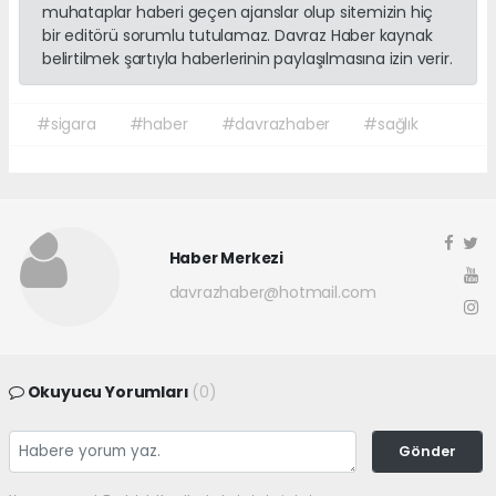
muhataplar haberi geçen ajanslar olup sitemizin hiç
bir editörü sorumlu tutulamaz. Davraz Haber kaynak
belirtilmek şartıyla haberlerinin paylaşılmasına izin verir.
#sigara
#haber
#davrazhaber
#sağlık
Haber Merkezi
davrazhaber@hotmail.com
Okuyucu Yorumları
(0)
Gönder