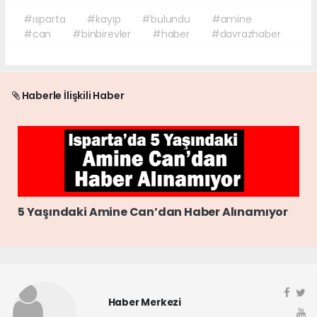
#ısparta
#kayıp
#bulundu
#amine
#can
#binbirevler
#haber
#davrazhaber
Haberle İlişkili Haber
5 Yaşındaki Amine Can’dan Haber Alınamıyor
Haber Merkezi