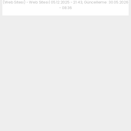
(Web Sitesi) - Web Sitesi | 05.12.2025 - 21:43, Güncelleme: 30.05.2026
- 08:36
Kahvaltı kültürünü sevenler için keyifli bir
adres daha hizmet veriyor. Menüde; hakiki
kelle paça, mercimek ve ezogelin çorbaları ile
güne sıcak bir başlangıç yapılabiliyor.
Çorbalara eşlik eden tost, kumru ve gözleme
çeşitleri ise hem pratik hem de lezzetli
seçenekler sunuyor.