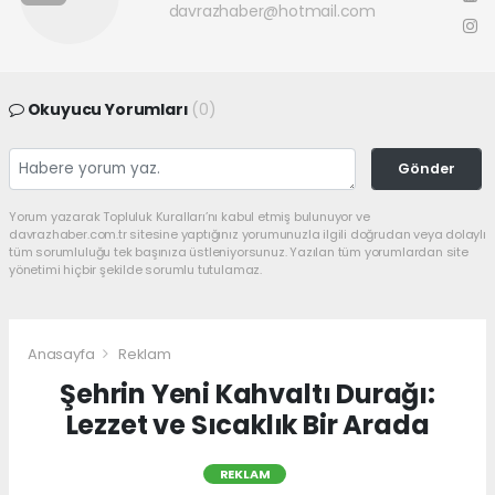
davrazhaber@hotmail.com
Okuyucu Yorumları
(0)
Gönder
Yorum yazarak Topluluk Kuralları’nı kabul etmiş bulunuyor ve
davrazhaber.com.tr sitesine yaptığınız yorumunuzla ilgili doğrudan veya dolaylı
tüm sorumluluğu tek başınıza üstleniyorsunuz. Yazılan tüm yorumlardan site
yönetimi hiçbir şekilde sorumlu tutulamaz.
Anasayfa
Reklam
Şehrin Yeni Kahvaltı Durağı:
Lezzet ve Sıcaklık Bir Arada
REKLAM