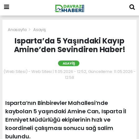
Anasayfa
Asayiş
Isparta’da 5 Yaşındaki Kayıp
Amine’den Sevindiren Haber!
ASAYIŞ
(Web Sitesi) - Web Sitesi | 11.05.2026 - 12:52, Güncelleme: 11.05.2026 -
12:58
Isparta’nın Binbirevler Mahallesi’nde
kaybolan 5 yaşındaki Amine Can, Isparta İl
Emniyet Müdürlüğü ekiplerinin hızlı ve
koordineli çalışması sonucu sağ salim
bulundu.