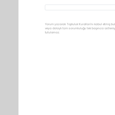
Yorum yazarak Topluluk Kuralları’nı kabul etmiş bu
veya dolaylı tüm sorumluluğu tek başınıza üstleni
tutulamaz.