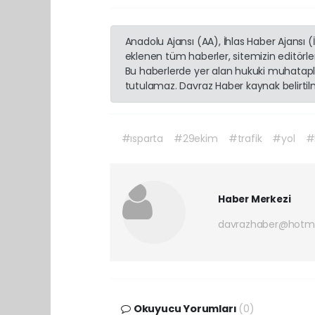
Anadolu Ajansı (AA), İhlas Haber Ajansı 
eklenen tüm haberler, sitemizin editörl
Bu haberlerde yer alan hukuki muhatapla
tutulamaz. Davraz Haber kaynak belirtilme
#ısparta
#29ekim
#trafik
#yol
#
Haber Merkezi
davrazhaber@hotm
Okuyucu Yorumları
(0)