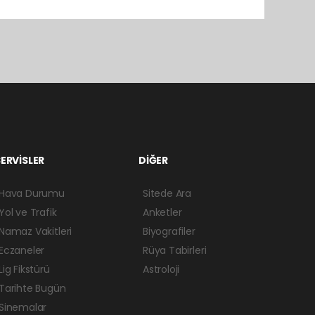
ERVİSLER
DİĞER
Hava Durumu
Sitede Ara
Yol ve Trafik
Anketler
Namaz Vakitleri
Biyografiler
Eczaneler
Rüya Tabirleri
Lig Fikstürü
Astroloji
Tarihte Bugün
Sinemalar