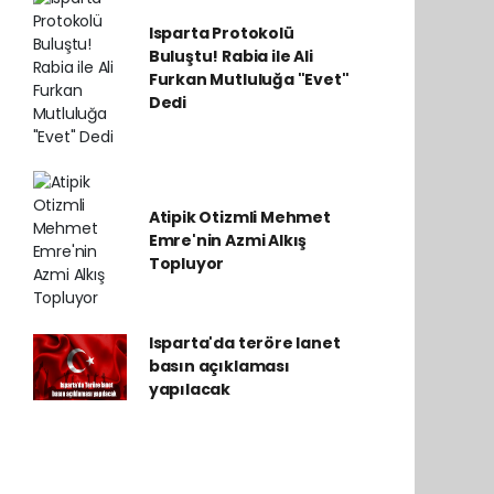
Isparta Protokolü
Buluştu! Rabia ile Ali
Furkan Mutluluğa "Evet"
Dedi
Atipik Otizmli Mehmet
Emre'nin Azmi Alkış
Topluyor
Isparta'da teröre lanet
basın açıklaması
yapılacak