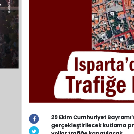
29 Ekim Cumhuriyet Bayramı’nı
gerçekleştirilecek kutlama 
yollar trafiğe kapatılacak.