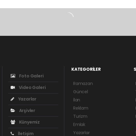
KATEGORİLER
S
Foto Galeri
Ramazan
Video Galeri
Güncel
Yazarlar
İlan
Reklam
Arşivler
Turizm
Künyemiz
Emlak
Yazarlar
İletişim