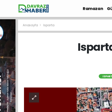
Ramazan
Gü
İlçe Haberleri
Anasayfa
Isparta
Ispart
ISPAR