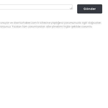
Gönder
lunuyor ve davrazhaber.com.tr sitesine yaptığınız yorumunuzla ilgili doğrudan
yorsunuz. Yazılan tüm yorumlardan site yönetimi hiçbir şekilde sorumlu