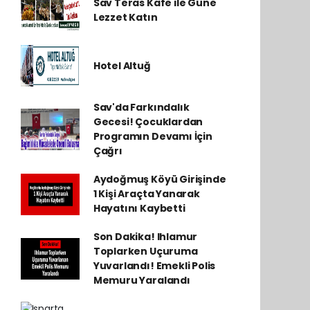
Sav Teras Kafe ile Güne
Lezzet Katın
Hotel Altuğ
Sav'da Farkındalık
Gecesi! Çocuklardan
Programın Devamı İçin
Çağrı
Aydoğmuş Köyü Girişinde
1 Kişi Araçta Yanarak
Hayatını Kaybetti
Son Dakika! Ihlamur
Toplarken Uçuruma
Yuvarlandı! Emekli Polis
Memuru Yaralandı