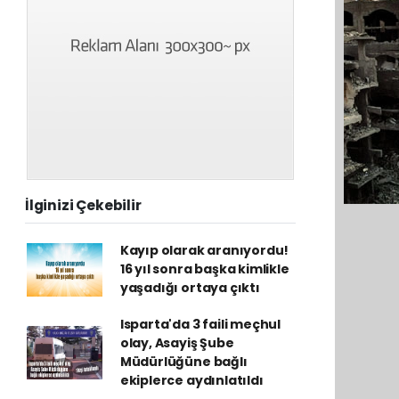
İlginizi Çekebilir
Kayıp olarak aranıyordu!
16 yıl sonra başka kimlikle
yaşadığı ortaya çıktı
Isparta'da 3 faili meçhul
olay, Asayiş Şube
Müdürlüğüne bağlı
ekiplerce aydınlatıldı