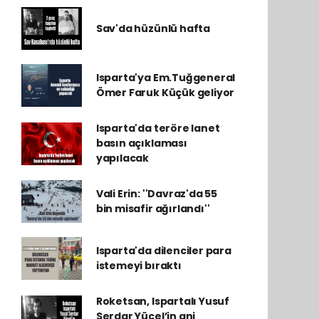
Sav'da hüzünlü hafta
Isparta'ya Em.Tuğgeneral
Ömer Faruk Küçük geliyor
Isparta'da teröre lanet
basın açıklaması
yapılacak
Vali Erin: ''Davraz'da 55
bin misafir ağırlandı''
Isparta'da dilenciler para
istemeyi bıraktı
Roketsan, Ispartalı Yusuf
Serdar Yücel’in ani