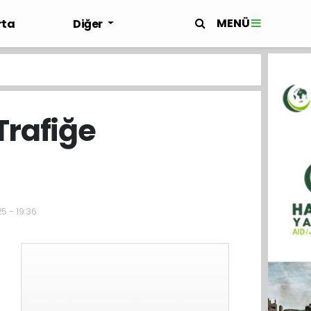
MENÜ
rta
Diğer
Trafiğe
5 - 19:36