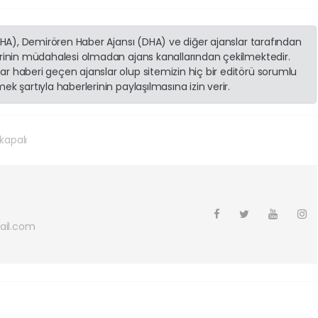
(İHA), Demirören Haber Ajansı (DHA) ve diğer ajanslar tarafından
erinin müdahalesi olmadan ajans kanallarından çekilmektedir.
r haberi geçen ajanslar olup sitemizin hiç bir editörü sorumlu
k şartıyla haberlerinin paylaşılmasına izin verir.
kapalı
ail.com