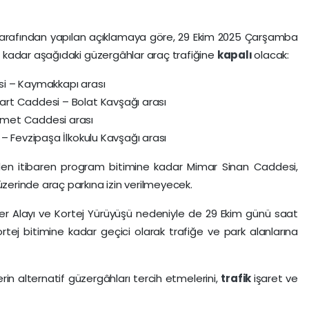
 tarafından yapılan açıklamaya göre, 29 Ekim 2025 Çarşamba
 kadar aşağıdaki güzergâhlar araç trafiğine
kapalı
olacak:
i – Kaymakkapı arası
rt Caddesi – Bolat Kavşağı arası
ümet Caddesi arası
– Fevzipaşa İlkokulu Kavşağı arası
’den itibaren program bitimine kadar Mimar Sinan Caddesi,
erinde araç parkına izin verilmeyecek.
r Alayı ve Kortej Yürüyüşü nedeniyle de 29 Ekim günü saat
rtej bitimine kadar geçici olarak trafiğe ve park alanlarına
erin alternatif güzergâhları tercih etmelerini,
trafik
işaret ve