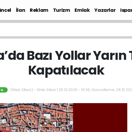
ncel
İlan
Reklam
Turizm
Emlak
Yazarlar
Ispa
Gündem
a’da Bazı Yollar Yarın 
Kapatılacak
(Web Sitesi) - Web Sitesi | 28.10.2025 - 19:36, Güncelleme: 28.10.202
TA