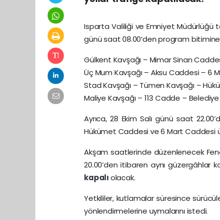
Isparta Valiliği ve Emniyet Müdürlüğü
günü saat 08.00’den program bitimine
Gülkent Kavşağı – Mimar Sinan Caddes
Üç Mum Kavşağı – Aksu Caddesi – 6 Ma
Stad Kavşağı – Tümen Kavşağı – Hük
Maliye Kavşağı – 113 Cadde – Belediye 
Ayrıca, 28 Ekim Salı günü saat 22.00
Hükümet Caddesi ve 6 Mart Caddesi üz
Akşam saatlerinde düzenlenecek Fene
20.00’den itibaren aynı güzergâhlar ko
kapalı
olacak.
Yetkililer, kutlamalar süresince sürücül
yönlendirmelerine uymalarını istedi.