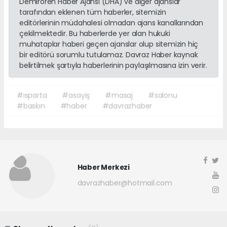
Demirören Haber Ajansı (DHA) ve diğer ajanslar
tarafından eklenen tüm haberler, sitemizin
editörlerinin müdahalesi olmadan ajans kanallarından
çekilmektedir. Bu haberlerde yer alan hukuki
muhataplar haberi geçen ajanslar olup sitemizin hiç
bir editörü sorumlu tutulamaz. Davraz Haber kaynak
belirtilmek şartıyla haberlerinin paylaşılmasına izin verir.
#ısparta
#asayiş
#masaj
#salonu
#baskın
#haber
#davrazhaber
Haber Merkezi
davrazhaber@hotmail.com