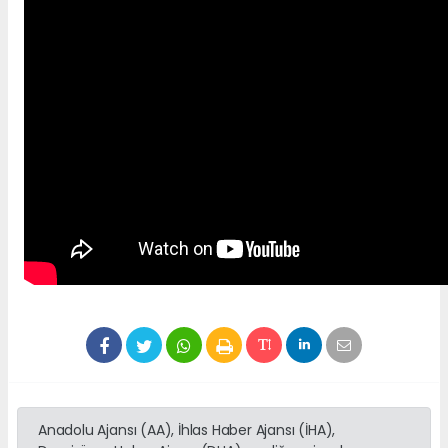
Anadolu Ajansı (AA), İhlas Haber Ajansı (İHA),