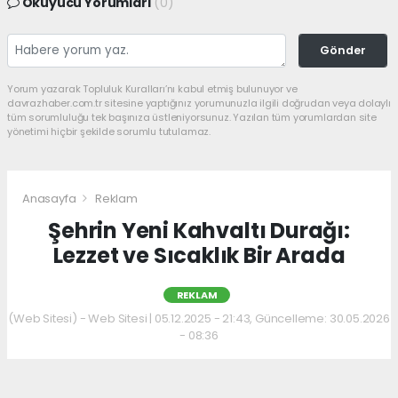
Okuyucu Yorumları
(0)
Gönder
Yorum yazarak Topluluk Kuralları’nı kabul etmiş bulunuyor ve
davrazhaber.com.tr sitesine yaptığınız yorumunuzla ilgili doğrudan veya dolaylı
tüm sorumluluğu tek başınıza üstleniyorsunuz. Yazılan tüm yorumlardan site
yönetimi hiçbir şekilde sorumlu tutulamaz.
Anasayfa
Reklam
Şehrin Yeni Kahvaltı Durağı:
Lezzet ve Sıcaklık Bir Arada
REKLAM
(Web Sitesi) - Web Sitesi | 05.12.2025 - 21:43, Güncelleme: 30.05.2026
- 08:36