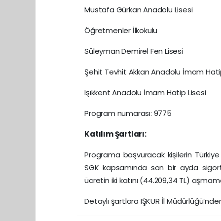
Mustafa Gürkan Anadolu Lisesi
Öğretmenler İlkokulu
Süleyman Demirel Fen Lisesi
Şehit Tevhit Akkan Anadolu İmam Hatip
Işıkkent Anadolu İmam Hatip Lisesi
Program numarası: 9775
Katılım Şartları:
Programa başvuracak kişilerin Türkiye
SGK kapsamında son bir ayda sigorta
ücretin iki katını (44.209,34 TL) aşmama
Detaylı şartlara IŞKUR İl Müdürlüğü’nden