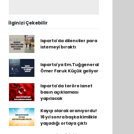
İlginizi Çekebilir
Isparta'da dilenciler para
istemeyi bıraktı
Isparta'ya Em.Tuğgeneral
Ömer Faruk Küçük geliyor
Isparta'da teröre lanet
basın açıklaması
yapılacak
Kayıp olarak aranıyordu!
16 yıl sonra başka kimlikle
yaşadığı ortaya çıktı