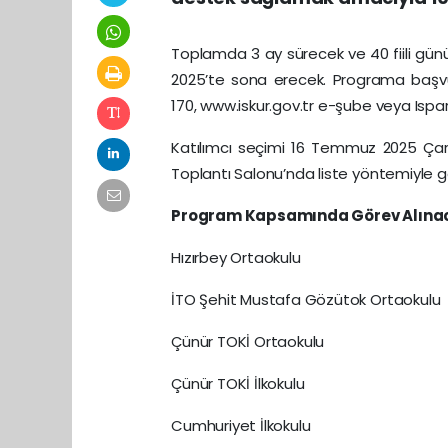
Toplamda 3 ay sürecek ve 40 fiili gü
2025’te sona erecek. Programa başvu
170, www.iskur.gov.tr e-şube veya Ispar
Katılımcı seçimi 16 Temmuz 2025 Çarş
Toplantı Salonu’nda liste yöntemiyle ge
Program Kapsamında Görev Alınac
Hızırbey Ortaokulu
İTO Şehit Mustafa Gözütok Ortaokulu
Çünür TOKİ Ortaokulu
Çünür TOKİ İlkokulu
Cumhuriyet İlkokulu