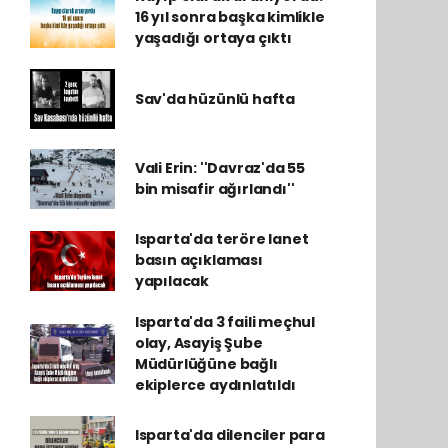
16 yıl sonra başka kimlikle
yaşadığı ortaya çıktı
Sav'da hüzünlü hafta
Vali Erin: ''Davraz'da 55
bin misafir ağırlandı''
Isparta'da teröre lanet
basın açıklaması
yapılacak
Isparta'da 3 faili meçhul
olay, Asayiş Şube
Müdürlüğüne bağlı
ekiplerce aydınlatıldı
Isparta'da dilenciler para