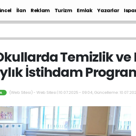
ncel
İlan
Reklam
Turizm
Emlak
Yazarlar
Ispa
Gündem
Okullarda Temizlik ve 
ylık İstihdam Progra
(Web Sitesi) - Web Sitesi | 10.07.2025 - 09:04, Güncelleme: 10.07.20
A