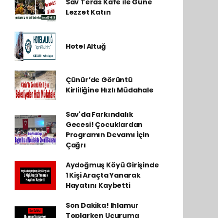
Sav Teras Kafe ile Güne
Lezzet Katın
Hotel Altuğ
Çünür’de Görüntü
Kirliliğine Hızlı Müdahale
Sav'da Farkındalık
Gecesi! Çocuklardan
Programın Devamı İçin
Çağrı
Aydoğmuş Köyü Girişinde
1 Kişi Araçta Yanarak
Hayatını Kaybetti
Son Dakika! Ihlamur
Toplarken Uçuruma