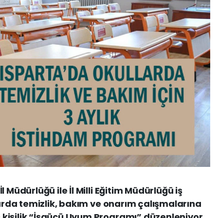
 Müdürlüğü ile İl Milli Eğitim Müdürlüğü iş
larda temizlik, bakım ve onarım çalışmalarına
kişilik “İşgücü Uyum Programı” düzenleniyor.