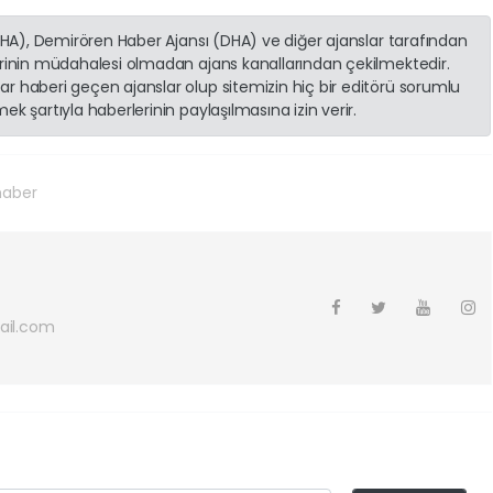
(İHA), Demirören Haber Ajansı (DHA) ve diğer ajanslar tarafından
erinin müdahalesi olmadan ajans kanallarından çekilmektedir.
r haberi geçen ajanslar olup sitemizin hiç bir editörü sorumlu
k şartıyla haberlerinin paylaşılmasına izin verir.
haber
ail.com