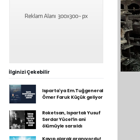
İlginizi Çekebilir
Isparta'ya Em.Tuğgeneral
Ömer Faruk Küçük geliyor
Roketsan, Ispartalı Yusuf
Serdar Yücel’in ani
ölümüyle sarsıldı
Kayıp olarak aranıyordu!