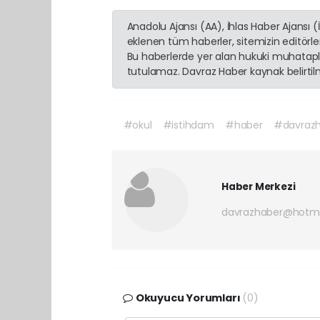
Anadolu Ajansı (AA), İhlas Haber Ajansı 
eklenen tüm haberler, sitemizin editörl
Bu haberlerde yer alan hukuki muhatapla
tutulamaz. Davraz Haber kaynak belirtilme
#okul
#istihdam
#haber
#davraz
Haber Merkezi
davrazhaber@hotm
Okuyucu Yorumları
(0)