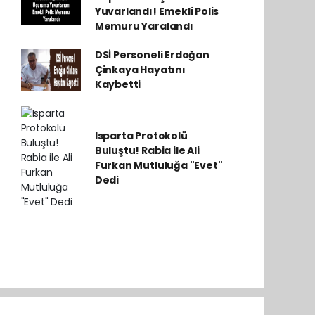
Yuvarlandı! Emekli Polis
Memuru Yaralandı
DSİ Personeli Erdoğan
Çinkaya Hayatını
Kaybetti
Isparta Protokolü
Buluştu! Rabia ile Ali
Furkan Mutluluğa "Evet"
Dedi