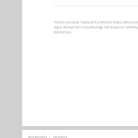
Yorum yazarak Topluluk Kuralları’nı kabul etmiş bu
veya dolaylı tüm sorumluluğu tek başınıza üstleni
tutulamaz.
Anasayfa
Isparta