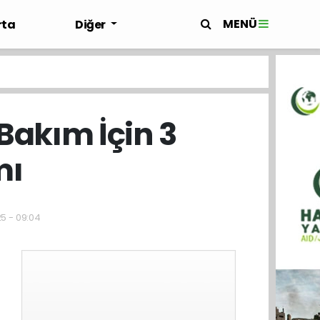
MENÜ
rta
Diğer
Bakım İçin 3
mı
25 - 09:04