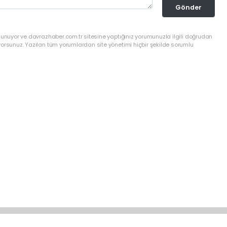
Gönder
lunuyor ve davrazhaber.com.tr sitesine yaptığınız yorumunuzla ilgili doğrudan
yorsunuz. Yazılan tüm yorumlardan site yönetimi hiçbir şekilde sorumlu