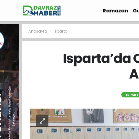
Ramazan
Gü
İlçe Haberleri
Anasayfa
Isparta
Isparta’da 
A
ISPART