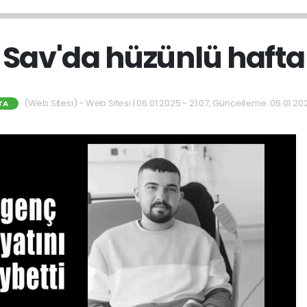
Sav'da hüzünlü hafta
(Web Sitesi) - Web Sitesi | 06.01.2025 - 21:07, Güncelleme: 06.01.202
TA