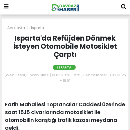
Anasayfa
Isparta
Isparta'da Refüjden Dönmek
İsteyen Otomobile Motosiklet
Çarptı
ISPARTA
(Web Sitesi) - Web Sitesi | 18.05.2026 - 15:51, Güncelleme: 18.05.2026
- 15:51
Fatih Mahallesi Toptancılar Caddesi üzerinde
saat 15.15 civarlarında motosiklet ile
otomobilin karıştığı trafik kazası meydana
geldi.