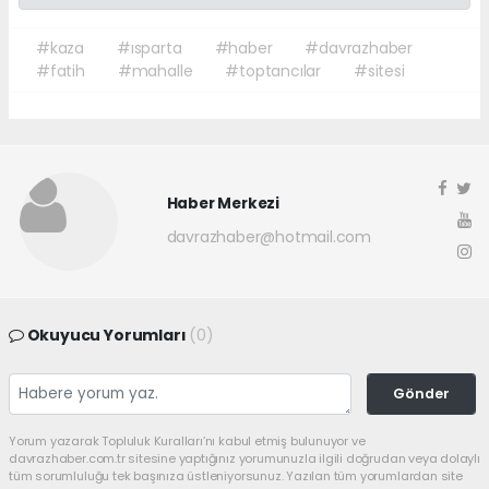
#kaza
#ısparta
#haber
#davrazhaber
#fatih
#mahalle
#toptancılar
#sitesi
Haber Merkezi
davrazhaber@hotmail.com
Okuyucu Yorumları
(0)
Gönder
Yorum yazarak Topluluk Kuralları’nı kabul etmiş bulunuyor ve
davrazhaber.com.tr sitesine yaptığınız yorumunuzla ilgili doğrudan veya dolaylı
tüm sorumluluğu tek başınıza üstleniyorsunuz. Yazılan tüm yorumlardan site