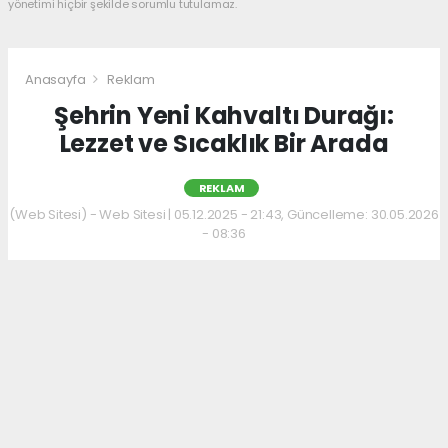
yönetimi hiçbir şekilde sorumlu tutulamaz.
Anasayfa
Reklam
Şehrin Yeni Kahvaltı Durağı:
Lezzet ve Sıcaklık Bir Arada
REKLAM
(Web Sitesi) - Web Sitesi | 05.12.2025 - 21:43, Güncelleme: 30.05.2026
- 08:36
Kahvaltı kültürünü sevenler için keyifli bir
adres daha hizmet veriyor. Menüde; hakiki
kelle paça, mercimek ve ezogelin çorbaları ile
güne sıcak bir başlangıç yapılabiliyor.
Çorbalara eşlik eden tost, kumru ve gözleme