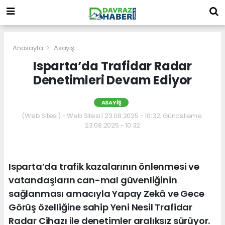
Anasayfa
Asayiş
Isparta’da Trafidar Radar
Denetimleri Devam Ediyor
ASAYIŞ
(Web Sitesi) - Web Sitesi | 23.08.2025 - 10:32, Güncelleme:
23.08.2025 - 10:32
Isparta’da trafik kazalarının önlenmesi ve
vatandaşların can-mal güvenliğinin
sağlanması amacıyla Yapay Zekâ ve Gece
Görüş özelliğine sahip Yeni Nesil Trafidar
Radar Cihazı ile denetimler aralıksız sürüyor.