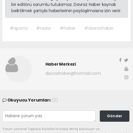
bir editörü sorumlu tutulamaz. Davraz Haber kaynak
belirtilmek şartıyla haberlerinin paylaşılmasına izin verir.
#ısparta
#radar
#haber
#davrazhaber
Haber Merkezi
davrazhaber@hotmail.com
Okuyucu Yorumları
(0)
Gönder
Yorum yazarak Topluluk Kuralları’nı kabul etmiş bulunuyor ve