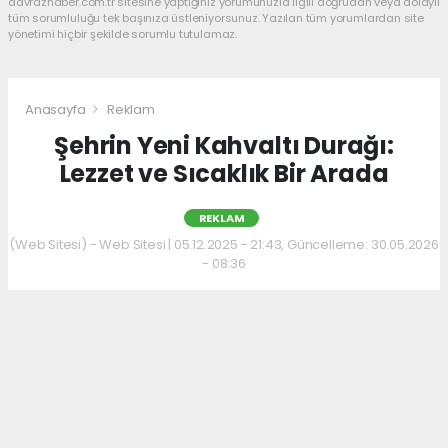
davrazhaber.com.tr sitesine yaptığınız yorumunuzla ilgili doğrudan veya dolaylı
tüm sorumluluğu tek başınıza üstleniyorsunuz. Yazılan tüm yorumlardan site
yönetimi hiçbir şekilde sorumlu tutulamaz.
Anasayfa
Reklam
Şehrin Yeni Kahvaltı Durağı:
Lezzet ve Sıcaklık Bir Arada
REKLAM
(Web Sitesi) - Web Sitesi | 05.12.2025 - 21:43, Güncelleme: 30.05.2026
- 08:36
Kahvaltı kültürünü sevenler için keyifli bir
adres daha hizmet veriyor. Menüde; hakiki
kelle paça, mercimek ve ezogelin çorbaları ile
güne sıcak bir başlangıç yapılabiliyor.