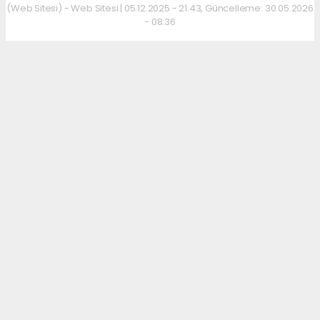
(Web Sitesi) - Web Sitesi | 05.12.2025 - 21:43, Güncelleme: 30.05.2026
- 08:36
Kahvaltı kültürünü sevenler için keyifli bir
adres daha hizmet veriyor. Menüde; hakiki
kelle paça, mercimek ve ezogelin çorbaları ile
güne sıcak bir başlangıç yapılabiliyor.
Çorbalara eşlik eden tost, kumru ve gözleme
çeşitleri ise hem pratik hem de lezzetli
seçenekler sunuyor.