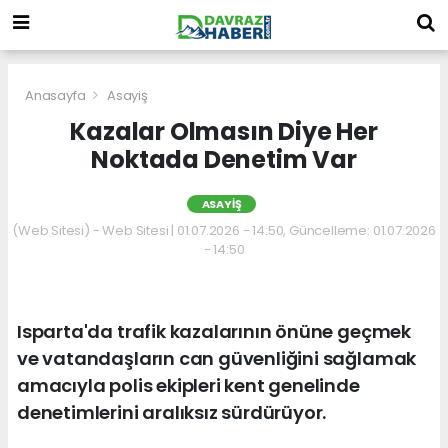
Anasayfa
Asayiş
Kazalar Olmasın Diye Her
Noktada Denetim Var
ASAYIŞ
(Web Sitesi) - Web Sitesi | 01.07.2026 - 14:50, Güncelleme: 01.07.2026
- 14:50
Isparta'da trafik kazalarının önüne geçmek
ve vatandaşların can güvenliğini sağlamak
amacıyla polis ekipleri kent genelinde
denetimlerini aralıksız sürdürüyor.