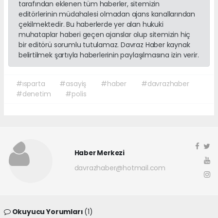
tarafından eklenen tüm haberler, sitemizin
editörlerinin müdahalesi olmadan ajans kanallarından
çekilmektedir. Bu haberlerde yer alan hukuki
muhataplar haberi geçen ajanslar olup sitemizin hiç
bir editörü sorumlu tutulamaz. Davraz Haber kaynak
belirtilmek şartıyla haberlerinin paylaşılmasına izin verir.
#ısparta
#asayiş
#haber
#davrazhaber
#denetim
#polis
Haber Merkezi
davrazhaber@hotmail.com
Okuyucu Yorumları
(1)