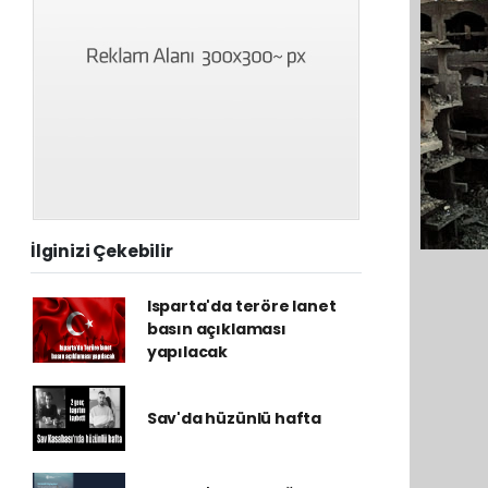
İlginizi Çekebilir
Isparta'da teröre lanet
basın açıklaması
yapılacak
Sav'da hüzünlü hafta