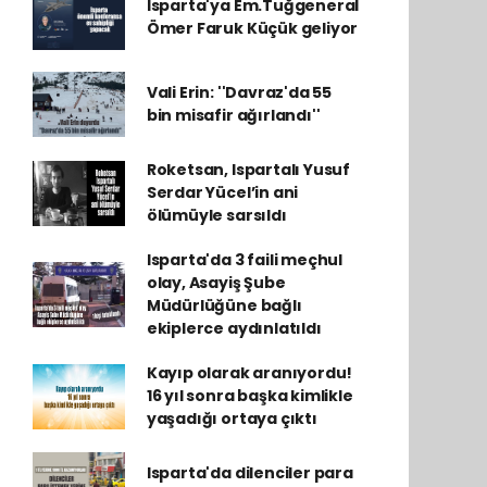
Isparta'ya Em.Tuğgeneral
Ömer Faruk Küçük geliyor
Vali Erin: ''Davraz'da 55
bin misafir ağırlandı''
Roketsan, Ispartalı Yusuf
Serdar Yücel’in ani
ölümüyle sarsıldı
Isparta'da 3 faili meçhul
olay, Asayiş Şube
Müdürlüğüne bağlı
ekiplerce aydınlatıldı
Kayıp olarak aranıyordu!
16 yıl sonra başka kimlikle
yaşadığı ortaya çıktı
Isparta'da dilenciler para