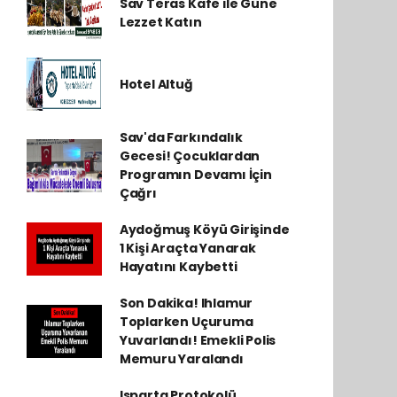
Sav Teras Kafe ile Güne
Lezzet Katın
Hotel Altuğ
Sav'da Farkındalık
Gecesi! Çocuklardan
Programın Devamı İçin
Çağrı
Aydoğmuş Köyü Girişinde
1 Kişi Araçta Yanarak
Hayatını Kaybetti
Son Dakika! Ihlamur
Toplarken Uçuruma
Yuvarlandı! Emekli Polis
Memuru Yaralandı
Isparta Protokolü