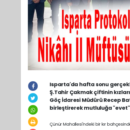
Isparta'da hafta sonu gerçekl
Ş.Tahir Çakmak çiftinin kızlar
Göç İdaresi Müdürü Recep Batu 
birleştirerek mutluluğa "evet"
Çünür Mahallesi'ndeki bir kır bahçesi