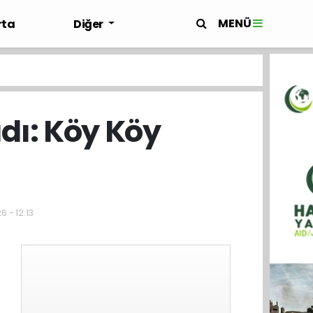
MENÜ
rta
Diğer
dı: Köy Köy
6 - 12:13