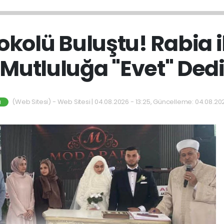
okolü Buluştu! Rabia i
Mutluluğa "Evet" Ded
(Web Sitesi) - Web Sitesi | 04.08.2026 - 13:25, Güncelleme: 04.08.202
M