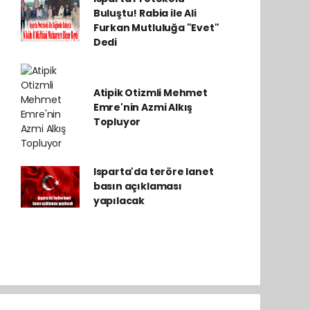
Buluştu! Rabia ile Ali
Furkan Mutluluğa "Evet"
Dedi
Atipik Otizmli Mehmet
Emre'nin Azmi Alkış
Topluyor
Isparta'da teröre lanet
basın açıklaması
yapılacak