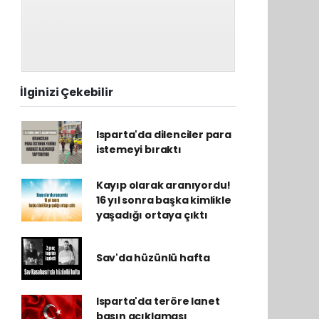
İlginizi Çekebilir
Isparta'da dilenciler para
istemeyi bıraktı
Kayıp olarak aranıyordu!
16 yıl sonra başka kimlikle
yaşadığı ortaya çıktı
Sav'da hüzünlü hafta
Isparta'da teröre lanet
basın açıklaması