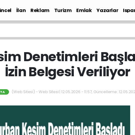
ncel
İlan
Reklam
Turizm
Emlak
Yazarlar
Ispa
Gündem
im Denetimleri Başla
İzin Belgesi Veriliyor
(Web Sitesi) - Web Sitesi | 12.05.2026 - 11:57, Güncelleme: 12.05.202
RTA