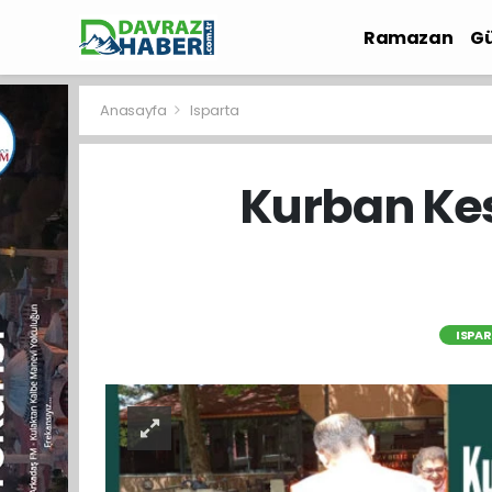
Ramazan
Gü
İlçe Haberleri
Anasayfa
Isparta
Kurban Kes
ISPA