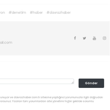
yon
#denetim
#haber
#davrazhaber
ail.com
Gönder
lunuyor ve davrazhaber.com.tr sitesine yaptığınız yorumunuzla ilgili doğrudan
yorsunuz. Yazılan tüm yorumlardan site yönetimi hiçbir şekilde sorumlu