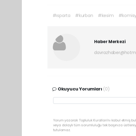
#ısparta
#kurban
#kesim
#komis
Haber Merkezi
davrazhaber@hotm
Okuyucu Yorumları
(0)
Yorum yazarak Topluluk Kuralları’nı kabul etmiş bu
veya dolaylı tüm sorumluluğu tek başınıza üstleni
tutulamaz.