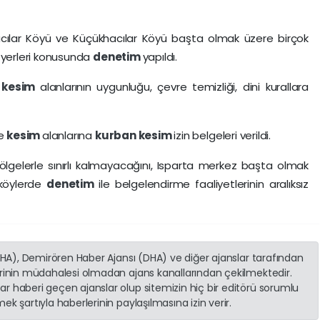
ılar Köyü ve Küçükhacılar Köyü başta olmak üzere birçok
m
yerleri konusunda
denetim
yapıldı.
,
kesim
alanlarının uygunluğu, çevre temizliği, dini kurallara
ve
kesim
alanlarına
kurban
kesim
izin belgeleri verildi.
li bölgelerle sınırlı kalmayacağını, Isparta merkez başta olmak
 köylerde
denetim
ile belgelendirme faaliyetlerinin aralıksız
(İHA), Demirören Haber Ajansı (DHA) ve diğer ajanslar tarafından
erinin müdahalesi olmadan ajans kanallarından çekilmektedir.
r haberi geçen ajanslar olup sitemizin hiç bir editörü sorumlu
k şartıyla haberlerinin paylaşılmasına izin verir.