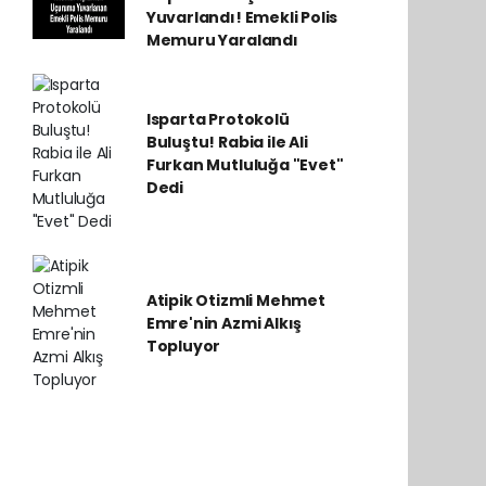
Yuvarlandı! Emekli Polis
Memuru Yaralandı
Isparta Protokolü
Buluştu! Rabia ile Ali
Furkan Mutluluğa "Evet"
Dedi
Atipik Otizmli Mehmet
Emre'nin Azmi Alkış
Topluyor