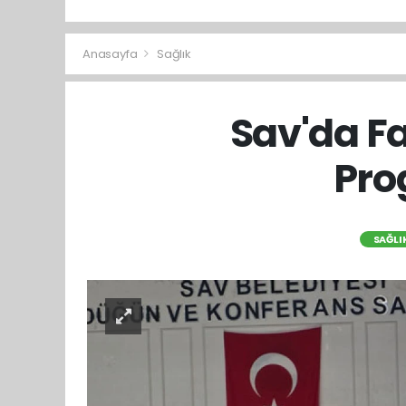
Anasayfa
Sağlık
Sav'da F
Pro
SAĞLI