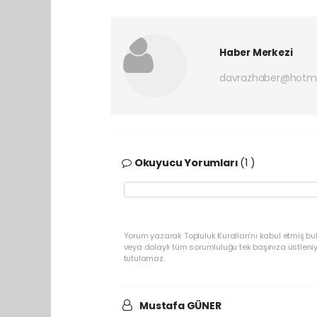
Haber Merkezi
davrazhaber@hotm
Okuyucu Yorumları
(1 )
Yorum yazarak Topluluk Kuralları’nı kabul etmiş bu
veya dolaylı tüm sorumluluğu tek başınıza üstleni
tutulamaz.
Mustafa GÜNER