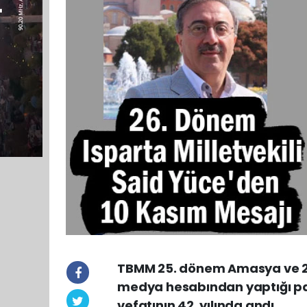
TBMM 25. dönem Amasya ve 26.
medya hesabından yaptığı pa
vefatının 42. yılında andı.