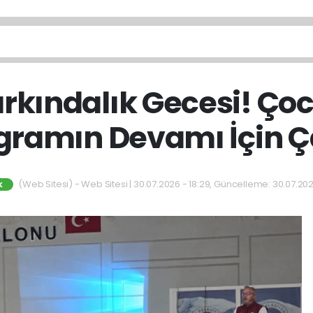
arkındalık Gecesi! Ço
gramın Devamı İçin Ç
(Web Sitesi) - Web Sitesi | 30.07.2026 - 18:29, Güncelleme: 30.07.202
K