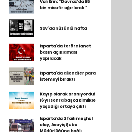
Vali Erin: ''Davraz'da 55
bin misafir ağırlandı''
Sav'da hüzünlü hafta
Isparta'da teröre lanet
basın açıklaması
yapılacak
Isparta'da dilenciler para
istemeyi bıraktı
Kayıp olarak aranıyordu!
16 yıl sonra başka kimlikle
yaşadığı ortaya çıktı
Isparta'da 3 faili meçhul
olay, Asayiş Şube
Müdürlüğüne bağlı