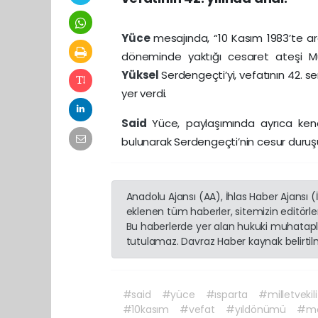
Yüce
mesajında, “10 Kasım 1983’te ar
döneminde yaktığı cesaret ateşi 
Yüksel
Serdengeçti’yi, vefatının 42. s
yer verdi.
Said
Yüce, paylaşımında ayrıca ken
bulunarak Serdengeçti’nin cesur duruşu
Anadolu Ajansı (AA), İhlas Haber Ajansı 
eklenen tüm haberler, sitemizin editörl
Bu haberlerde yer alan hukuki muhatapla
tutulamaz. Davraz Haber kaynak belirtilme
#said
#yüce
#ısparta
#milletvekili
#10kasım
#vefat
#yıldönümü
#me