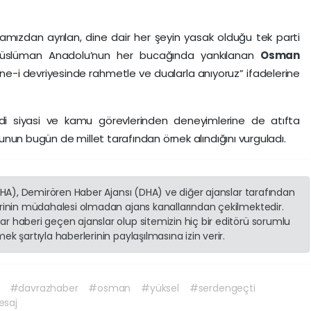
amızdan ayrılan, dine dair her şeyin yasak olduğu tek parti
Müslüman Anadolu’nun her bucağında yankılanan
Osman
ene-i devriyesinde rahmetle ve dualarla anıyoruz” ifadelerine
di siyasi ve kamu görevlerinden deneyimlerine de atıfta
nun bugün de millet tarafından örnek alındığını vurguladı.
(İHA), Demirören Haber Ajansı (DHA) ve diğer ajanslar tarafından
erinin müdahalesi olmadan ajans kanallarından çekilmektedir.
r haberi geçen ajanslar olup sitemizin hiç bir editörü sorumlu
k şartıyla haberlerinin paylaşılmasına izin verir.
#davrazhaber
#osman
#yüksel
#serdengeçti
saj