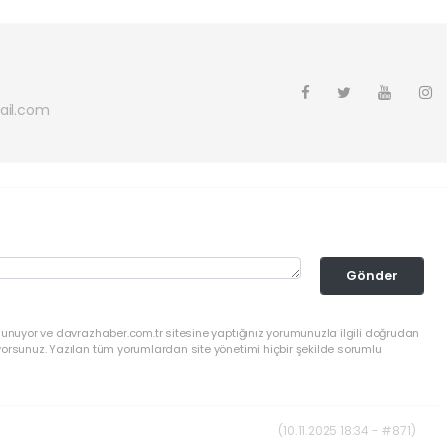
ail.com
Gönder
lunuyor ve davrazhaber.com.tr sitesine yaptığınız yorumunuzla ilgili doğrudan
yorsunuz. Yazılan tüm yorumlardan site yönetimi hiçbir şekilde sorumlu
(10.11.2025 18:34 - #871)