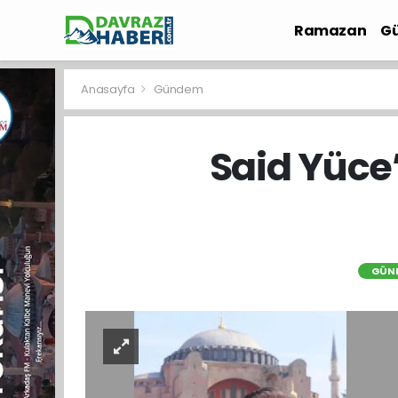
Ramazan
Gü
İlçe Haberleri
Anasayfa
Gündem
Said Yüce
GÜN