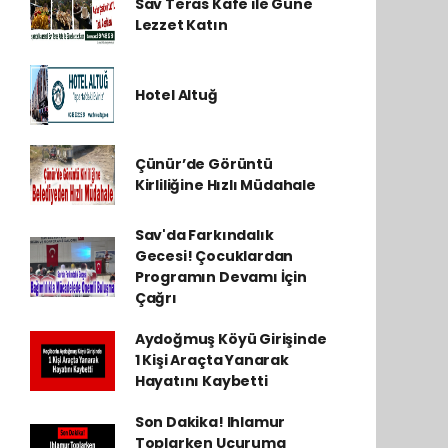
Sav Teras Kafe ile Güne
Lezzet Katın
Hotel Altuğ
Çünür’de Görüntü
Kirliliğine Hızlı Müdahale
Sav'da Farkındalık
Gecesi! Çocuklardan
Programın Devamı İçin
Çağrı
Aydoğmuş Köyü Girişinde
1 Kişi Araçta Yanarak
Hayatını Kaybetti
Son Dakika! Ihlamur
Toplarken Uçuruma