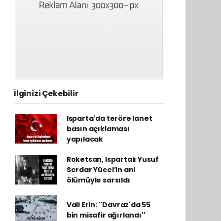
İlginizi Çekebilir
Isparta'da teröre lanet
basın açıklaması
yapılacak
Roketsan, Ispartalı Yusuf
Serdar Yücel’in ani
ölümüyle sarsıldı
Vali Erin: ''Davraz'da 55
bin misafir ağırlandı''