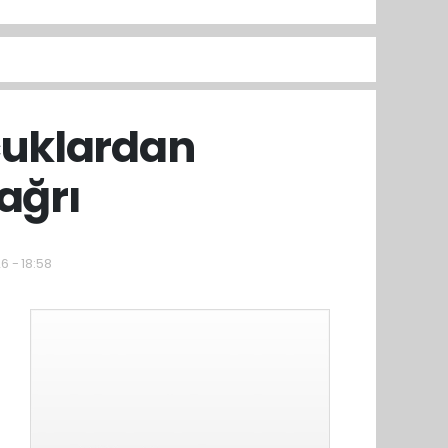
cuklardan
ağrı
6 - 18:58