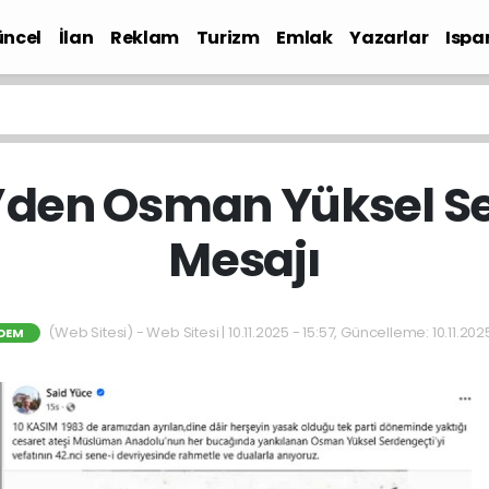
ncel
İlan
Reklam
Turizm
Emlak
Yazarlar
Ispa
Gündem
’den Osman Yüksel S
Mesajı
(Web Sitesi) - Web Sitesi | 10.11.2025 - 15:57, Güncelleme: 10.11.2025
DEM