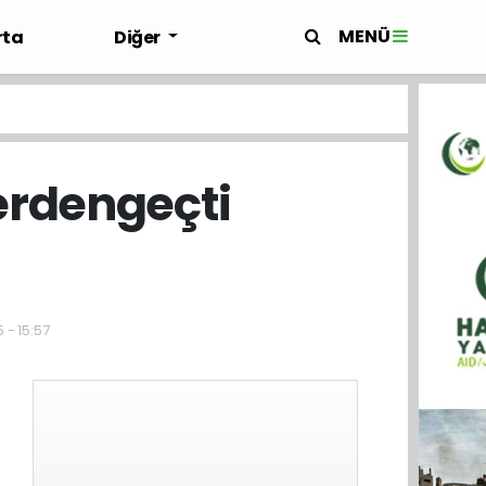
MENÜ
rta
Diğer
erdengeçti
 - 15:57