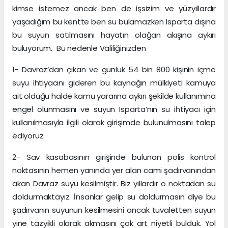
kimse istemez ancak ben de işsizim ve yüzyıllardır
yaşadığım bu kentte ben su bulamazken Isparta dışına
bu suyun satılmasını hayatın olağan akışına aykırı
buluyorum. Bu nedenle Valiliğinizden
1- Davraz’dan çıkan ve günlük 54 bin 800 kişinin içme
suyu ihtiyacını gideren bu kaynağın mülkiyeti kamuya
ait olduğu halde kamu yararına aykırı şekilde kullanımına
engel olunmasını ve suyun Isparta’nın su ihtiyacı için
kullanılmasıyla ilgili olarak girişimde bulunulmasını talep
ediyoruz.
2- Sav kasabasının girişinde bulunan polis kontrol
noktasının hemen yanında yer alan cami şadırvanından
akan Davraz suyu kesilmiştir. Biz yıllardır o noktadan su
doldurmaktayız. İnsanlar gelip su doldurmasın diye bu
şadırvanın suyunun kesilmesini ancak tuvaletten suyun
yine tazyikli olarak akmasını çok art niyetli bulduk. Yol