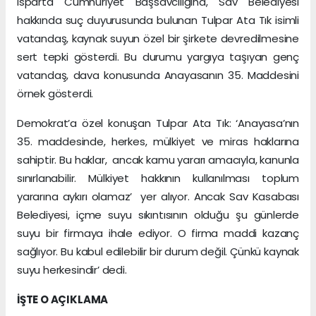
Isparta Cumhuriyet Başsavcılığına, Sav Belediyesi
hakkında suç duyurusunda bulunan Tulpar Ata Tık isimli
vatandaş, kaynak suyun özel bir şirkete devredilmesine
sert tepki gösterdi. Bu durumu yargıya taşıyan genç
vatandaş, dava konusunda Anayasanın 35. Maddesini
örnek gösterdi.
Demokrat’a özel konuşan Tulpar Ata Tık: ‘Anayasa’nın
35. maddesinde, herkes, mülkiyet ve miras haklarına
sahiptir. Bu haklar, ancak kamu yararı amacıyla, kanunla
sınırlanabilir. Mülkiyet hakkının kullanılması toplum
yararına aykırı olamaz’ yer alıyor. Ancak Sav Kasabası
Belediyesi, içme suyu sıkıntısının olduğu şu günlerde
suyu bir firmaya ihale ediyor. O firma maddi kazanç
sağlıyor. Bu kabul edilebilir bir durum değil. Çünkü kaynak
suyu herkesindir’ dedi.
İŞTE O AÇIKLAMA