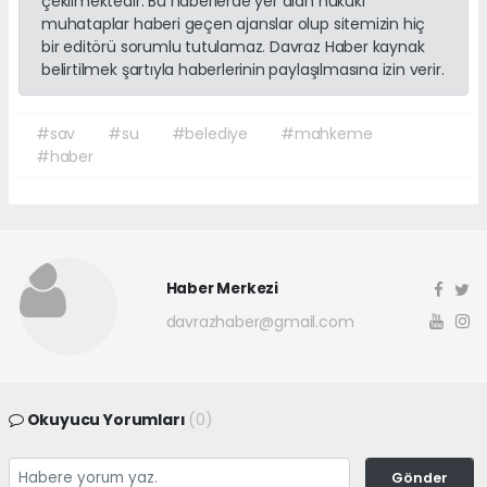
çekilmektedir. Bu haberlerde yer alan hukuki
muhataplar haberi geçen ajanslar olup sitemizin hiç
bir editörü sorumlu tutulamaz. Davraz Haber kaynak
belirtilmek şartıyla haberlerinin paylaşılmasına izin verir.
#sav
#su
#belediye
#mahkeme
#haber
Haber Merkezi
davrazhaber@gmail.com
Okuyucu Yorumları
(0)
Gönder