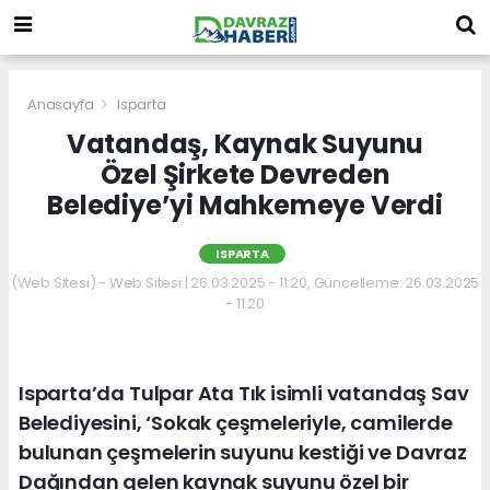
Anasayfa
Isparta
Vatandaş, Kaynak Suyunu
Özel Şirkete Devreden
Belediye’yi Mahkemeye Verdi
ISPARTA
(Web Sitesi) - Web Sitesi | 26.03.2025 - 11:20, Güncelleme: 26.03.2025
- 11:20
Isparta’da Tulpar Ata Tık isimli vatandaş Sav
Belediyesini, ‘Sokak çeşmeleriyle, camilerde
bulunan çeşmelerin suyunu kestiği ve Davraz
Dağından gelen kaynak suyunu özel bir