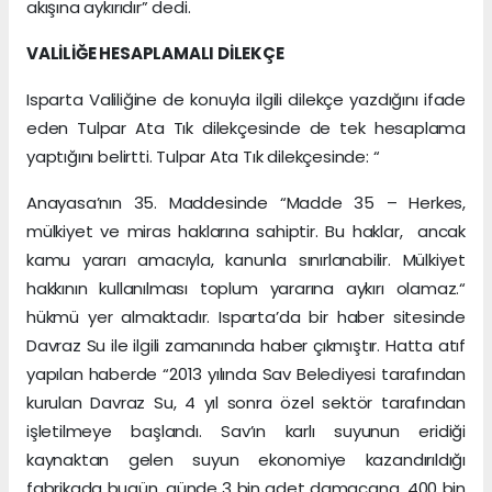
akışına aykırıdır” dedi.
VALİLİĞE HESAPLAMALI DİLEKÇE
Isparta Valiliğine de konuyla ilgili dilekçe yazdığını ifade
eden Tulpar Ata Tık dilekçesinde de tek hesaplama
yaptığını belirtti. Tulpar Ata Tık dilekçesinde: “
Anayasa’nın 35. Maddesinde “Madde 35 – Herkes,
mülkiyet ve miras haklarına sahiptir. Bu haklar, ancak
kamu yararı amacıyla, kanunla sınırlanabilir. Mülkiyet
hakkının kullanılması toplum yararına aykırı olamaz.“
hükmü yer almaktadır. Isparta’da bir haber sitesinde
Davraz Su ile ilgili zamanında haber çıkmıştır. Hatta atıf
yapılan haberde “2013 yılında Sav Belediyesi tarafından
kurulan Davraz Su, 4 yıl sonra özel sektör tarafından
işletilmeye başlandı. Sav’ın karlı suyunun eridiği
kaynaktan gelen suyun ekonomiye kazandırıldığı
fabrikada bugün, günde 3 bin adet damacana, 400 bin