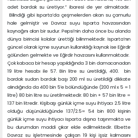
adet bardak su üretiyor.” ibaresi de yer almaktadır.
Bilindiği gibi Isparta’da çeşmelerden akan su çamurlu
hale gelmiştir ve Davraz suyu Isparta havzasından
kaynağını alan bir sudur. Pepsi’nin daha önce bu alanda
dünya birincisi kolalar ürettiği bilinmektedir. Isparta’nın
güncel olarak içme suyunun kullanıldığı kaynak ise Eğirdir
gölünden gelmekte ve Eğirdir havzasını kullanmaktadır.
Çok kabaca bir hesap yapıldığında 3 bin damacanadan
19 litre hesabı ile 57. Bin litre su üretildiği, 400. bin
bardak sudan bardak başı 200 ml su üretildiği dikkate
alındığında da 400 bin 5’e bölündüğünde (200 ml x 5 = 1
litre) 80 bin litre su üretilmektedir. 80 bin + 57 bin litre =
137 bin litredir. Kişibaşı günlük içme suyu ihtiyacı 2.5 litre
olduğu düşünüldüğünde 137/2.5= 54 bin 800 kişinin
günlük içme suyu ihtiyacı Isparta dışına taşınmakta ve
bu durumdan maddi çıkar elde edilmektedir. Elbette
Davraz su işletmesinde çalışan 19 kişi işsiz kalmasını