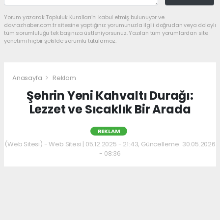
Yorum yazarak Topluluk Kuralları’nı kabul etmiş bulunuyor ve
davrazhaber.com.tr sitesine yaptığınız yorumunuzla ilgili doğrudan veya dolaylı
tüm sorumluluğu tek başınıza üstleniyorsunuz. Yazılan tüm yorumlardan site
yönetimi hiçbir şekilde sorumlu tutulamaz.
Anasayfa
Reklam
Şehrin Yeni Kahvaltı Durağı:
Lezzet ve Sıcaklık Bir Arada
REKLAM
(Web Sitesi) - Web Sitesi | 05.12.2025 - 21:43, Güncelleme: 30.05.2026
- 08:36
Kahvaltı kültürünü sevenler için keyifli bir
adres daha hizmet veriyor. Menüde; hakiki