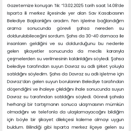
Gazetemize konuşan Tık: “13.02.2025 tarih saat 14.08’de
Isparta ili merkez ilçesinde yer alan Sav Kasabasının
Belediye Başkanlığını aradım. Fen işlerine bağlandığım
arama sonucunda görevli şahsa nereden su
doldurulabileceğini sordum. Şahıs da 30-40 damaca ile
insanların geldiğini ve su doldurduğunu bu nedenle
gelen şikayetler sonucunda da meclis kararıyla
çeşmelerden su verilmesinin kaldırıldığını söyledi. Şahsa
belediye tarafından suyun Davraz su adlı şirket yoluyla
satıldığını söyledim. Şahıs da Davraz su adlı işletme için
Davraz’dan gelen suyun borularının Belediye tarafından
döşendiğini ve ihaleye çıkıldığını ihale sonucunda suyun
Davraz su tarafından satıldığını söyledi. Görevli şahısla
herhangi bir tartışmanın sonuca ulaşmasının mümkün
olmadığını ve telefonla da ulaşılamayacağını bildiğim
için böyle bir şikayet dilekçesi kaleme almayı uygun
buldum. Bilindiği gibi Isparta merkez ilçeye gelen su