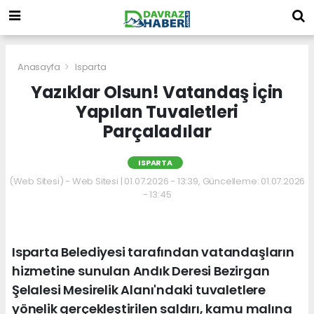
Anasayfa
Isparta
Yazıklar Olsun! Vatandaş İçin
Yapılan Tuvaletleri
Parçaladılar
ISPARTA
(Web Sitesi) - Web Sitesi | 01.07.2026 - 13:39, Güncelleme: 01.07.2026
- 13:45
Isparta Belediyesi tarafından vatandaşların
hizmetine sunulan Andık Deresi Bezirgan
Şelalesi Mesirelik Alanı'ndaki tuvaletlere
yönelik gerçekleştirilen saldırı, kamu malına