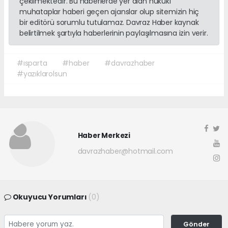
çekilmektedir. Bu haberlerde yer alan hukuki
muhataplar haberi geçen ajanslar olup sitemizin hiç
bir editörü sorumlu tutulamaz. Davraz Haber kaynak
belirtilmek şartıyla haberlerinin paylaşılmasına izin verir.
#ısparta
#haber
#davrazhaber
#yazıklarolsun
Haber Merkezi
davrazhaber@hotmail.com
Okuyucu Yorumları
(0)
Gönder