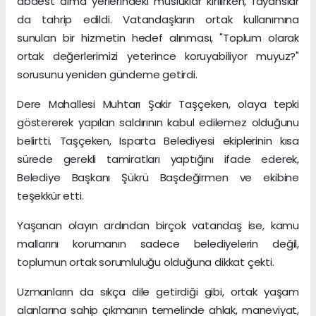
abdest alma yerlerindeki musluklar kırılırken, fayanslar
da tahrip edildi. Vatandaşların ortak kullanımına
sunulan bir hizmetin hedef alınması, "Toplum olarak
ortak değerlerimizi yeterince koruyabiliyor muyuz?"
sorusunu yeniden gündeme getirdi.
Dere Mahallesi Muhtarı Şakir Taşçeken, olaya tepki
göstererek yapılan saldırının kabul edilemez olduğunu
belirtti. Taşçeken, Isparta Belediyesi ekiplerinin kısa
sürede gerekli tamiratları yaptığını ifade ederek,
Belediye Başkanı Şükrü Başdeğirmen ve ekibine
teşekkür etti.
Yaşanan olayın ardından birçok vatandaş ise, kamu
mallarını korumanın sadece belediyelerin değil,
toplumun ortak sorumluluğu olduğuna dikkat çekti.
Uzmanların da sıkça dile getirdiği gibi, ortak yaşam
alanlarına sahip çıkmanın temelinde ahlak, maneviyat,