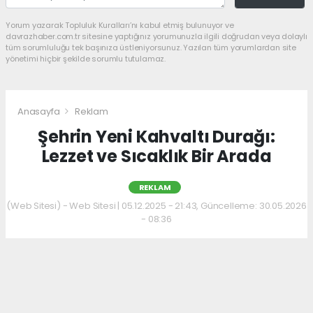
Yorum yazarak Topluluk Kuralları’nı kabul etmiş bulunuyor ve
davrazhaber.com.tr sitesine yaptığınız yorumunuzla ilgili doğrudan veya dolaylı
tüm sorumluluğu tek başınıza üstleniyorsunuz. Yazılan tüm yorumlardan site
yönetimi hiçbir şekilde sorumlu tutulamaz.
Anasayfa
Reklam
Şehrin Yeni Kahvaltı Durağı:
Lezzet ve Sıcaklık Bir Arada
REKLAM
(Web Sitesi) - Web Sitesi | 05.12.2025 - 21:43, Güncelleme: 30.05.2026
- 08:36
Kahvaltı kültürünü sevenler için keyifli bir
adres daha hizmet veriyor. Menüde; hakiki