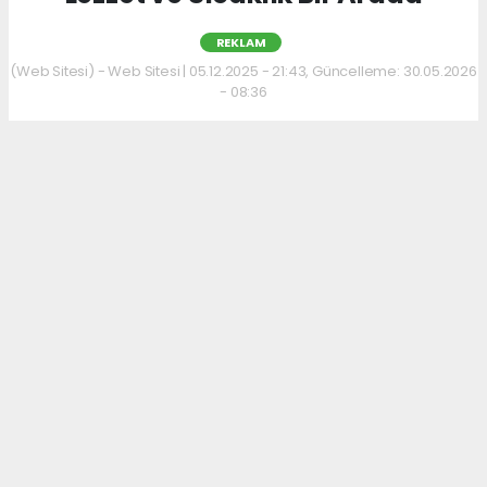
REKLAM
(Web Sitesi) - Web Sitesi | 05.12.2025 - 21:43, Güncelleme: 30.05.2026
- 08:36
Kahvaltı kültürünü sevenler için keyifli bir
adres daha hizmet veriyor. Menüde; hakiki
kelle paça, mercimek ve ezogelin çorbaları ile
güne sıcak bir başlangıç yapılabiliyor.
Çorbalara eşlik eden tost, kumru ve gözleme
çeşitleri ise hem pratik hem de lezzetli
seçenekler sunuyor.