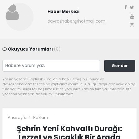
Haber Merkezi
davrazhaber@hotmail.com
Okuyucu Yorumları
(0)
Gönder
Yorum yazarak Topluluk Kuralları’nı kabul etmiş bulunuyor ve
davrazhaber.com.tr sitesine yaptığınız yorumunuzla ilgili doğrudan veya dolaylı
tüm sorumluluğu tek başınıza üstleniyorsunuz. Yazılan tüm yorumlardan site
yönetimi hiçbir şekilde sorumlu tutulamaz.
Anasayfa
Reklam
Şehrin Yeni Kahvaltı Durağı:
Lezzet ve Sıcaklık Bir Arada