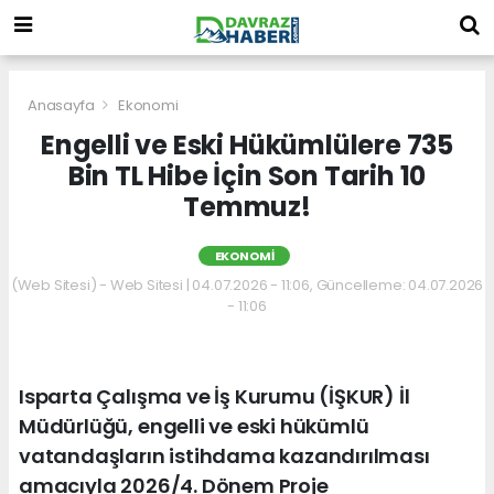
Anasayfa
Ekonomi
Engelli ve Eski Hükümlülere 735
Bin TL Hibe İçin Son Tarih 10
Temmuz!
EKONOMI
(Web Sitesi) - Web Sitesi | 04.07.2026 - 11:06, Güncelleme: 04.07.2026
- 11:06
Isparta Çalışma ve İş Kurumu (İŞKUR) İl
Müdürlüğü, engelli ve eski hükümlü
vatandaşların istihdama kazandırılması
amacıyla 2026/4. Dönem Proje