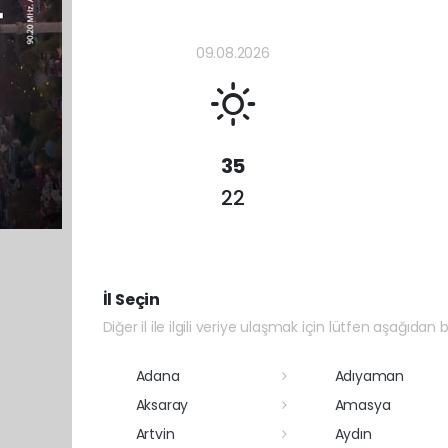
09.08.2026
35
22
İl Seçin
Diğer il ile ilgili veriye ulaşmak için lütfen aşağıdan bi
Adana
Adıyaman
Aksaray
Amasya
Artvin
Aydın