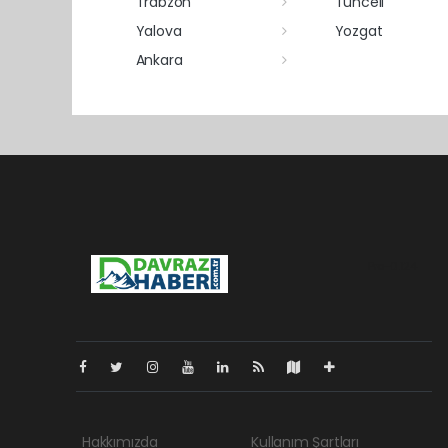
Trabzon
Tunceli
Yalova
Yozgat
Ankara
Pro-0.124
Hakkımızda
Kullanım Şartları