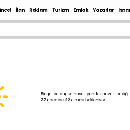
ncel
İlan
Reklam
Turizm
Emlak
Yazarlar
Ispa
Gündem
Bingöl de bugün hava
, gündüz hava sıcaklığı
37
gece ise
22
olması bekleniyor.