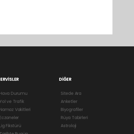
ERVİSLER
DİĞER
Hava Durumu
Sitede Ara
Yol ve Trafik
Anketler
Namaz Vakitleri
Biyografiler
Eczaneler
Rüya Tabirleri
Lig Fikstürü
Astroloji
Tarihte Bugün