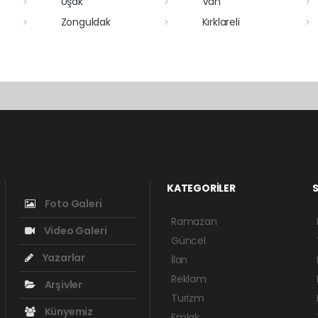
Uşak
Van
Zonguldak
Kırklareli
KATEGORİLER
S
Foto Galeri
Ramazan
Video Galeri
Güncel
Yazarlar
İlan
Reklam
Arşivler
Turizm
Künyemiz
Emlak