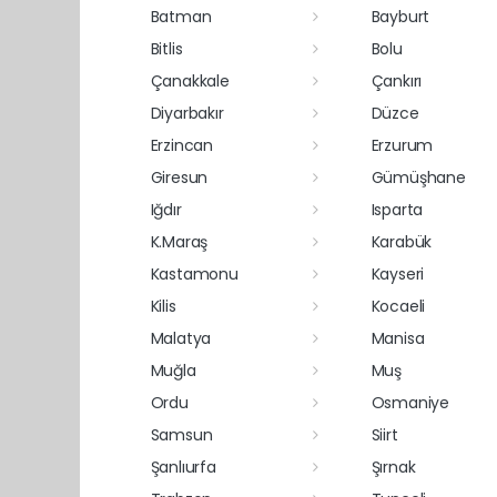
Batman
Bayburt
Bitlis
Bolu
Çanakkale
Çankırı
Diyarbakır
Düzce
Erzincan
Erzurum
Giresun
Gümüşhane
Iğdır
Isparta
K.Maraş
Karabük
Kastamonu
Kayseri
Kilis
Kocaeli
Malatya
Manisa
Muğla
Muş
Ordu
Osmaniye
Samsun
Siirt
Şanlıurfa
Şırnak