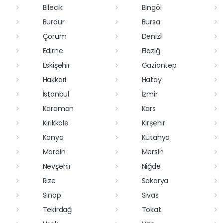
Bilecik
Bingöl
Burdur
Bursa
Çorum
Denizli
Edirne
Elazığ
Eskişehir
Gaziantep
Hakkari
Hatay
İstanbul
İzmir
Karaman
Kars
Kırıkkale
Kırşehir
Konya
Kütahya
Mardin
Mersin
Nevşehir
Niğde
Rize
Sakarya
Sinop
Sivas
Tekirdağ
Tokat