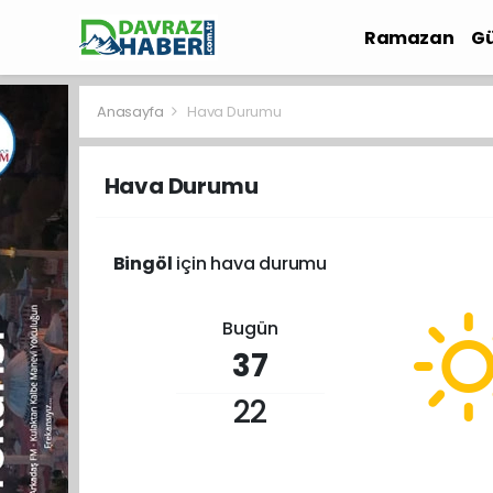
Ramazan
Gü
İlçe Haberleri
Anasayfa
Hava Durumu
Hava Durumu
Bingöl
için hava durumu
Bugün
37
22