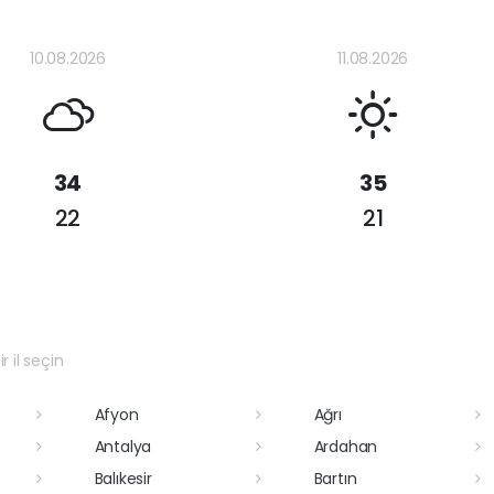
10.08.2026
11.08.2026
34
35
22
21
r il seçin
Afyon
Ağrı
Antalya
Ardahan
Balıkesir
Bartın