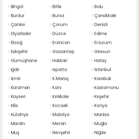
Bingöl
Bitlis
Bolu
Burdur
Bursa
Çanakkale
Çankırı
Çorum
Denizli
Diyarbakır
Düzce
Edirne
Elazığ
Erzincan
Erzurum
Eskişehir
Gaziantep
Giresun
Gümüşhane
Hakkari
Hatay
Iğdır
Isparta
İstanbul
İzmir
K.Maraş
Karabük
Karaman
Kars
Kastamonu
Kayseri
Kırıkkale
Kırşehir
Kilis
Kocaeli
Konya
Kütahya
Malatya
Manisa
Mardin
Mersin
Muğla
Muş
Nevşehir
Niğde