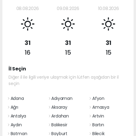
08.08.2026
09.08.2026
10.08.2026
31
31
31
16
15
15
İl Seçin
Diğer il ile ilgili veriye ulaşmak için lütfen aşağıdan bir il
seçin
Adana
Adıyaman
Afyon
Ağrı
Aksaray
Amasya
Antalya
Ardahan
Artvin
Aydın
Balıkesir
Bartın
Batman
Bayburt
Bilecik