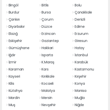
Bingöl
Bitlis
Bolu
Burdur
Bursa
Çanakkale
Çankırı
Çorum
Denizli
Diyarbakır
Düzce
Edirne
Elazığ
Erzincan
Erzurum
Eskişehir
Gaziantep
Giresun
Gümüşhane
Hakkari
Hatay
Iğdır
Isparta
İstanbul
İzmir
K.Maraş
Karabük
Karaman
Kars
Kastamonu
Kayseri
Kırıkkale
Kırşehir
Kilis
Kocaeli
Konya
Kütahya
Malatya
Manisa
Mardin
Mersin
Muğla
Muş
Nevşehir
Niğde