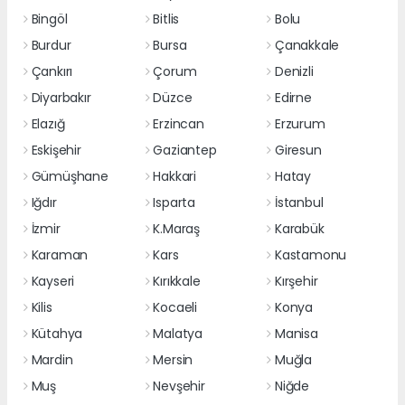
Bingöl
Bitlis
Bolu
Burdur
Bursa
Çanakkale
Çankırı
Çorum
Denizli
Diyarbakır
Düzce
Edirne
Elazığ
Erzincan
Erzurum
Eskişehir
Gaziantep
Giresun
Gümüşhane
Hakkari
Hatay
Iğdır
Isparta
İstanbul
İzmir
K.Maraş
Karabük
Karaman
Kars
Kastamonu
Kayseri
Kırıkkale
Kırşehir
Kilis
Kocaeli
Konya
Kütahya
Malatya
Manisa
Mardin
Mersin
Muğla
Muş
Nevşehir
Niğde