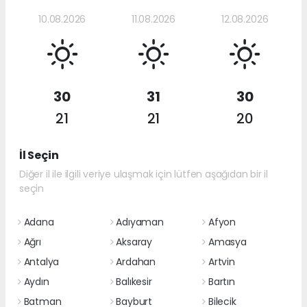
10.08.2026
11.08.2026
12.08.2026
30
31
30
21
21
20
İl Seçin
Diğer il ile ilgili veriye ulaşmak için lütfen aşağıdan bir il
seçin
Adana
Adıyaman
Afyon
Ağrı
Aksaray
Amasya
Antalya
Ardahan
Artvin
Aydın
Balıkesir
Bartın
Batman
Bayburt
Bilecik