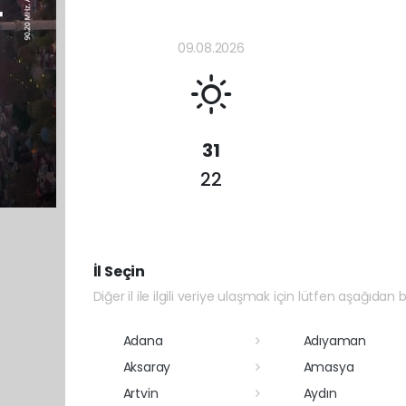
09.08.2026
31
22
İl Seçin
Diğer il ile ilgili veriye ulaşmak için lütfen aşağıdan bi
Adana
Adıyaman
Aksaray
Amasya
Artvin
Aydın