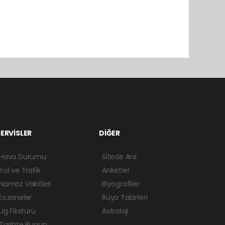
ERVİSLER
DİĞER
Hava Durumu
Sitede Ara
Yol ve Trafik
Anketler
Namaz Vakitleri
Biyografiler
Eczaneler
Rüya Tabirleri
Lig Fikstürü
Astroloji
Tarihte Bugün