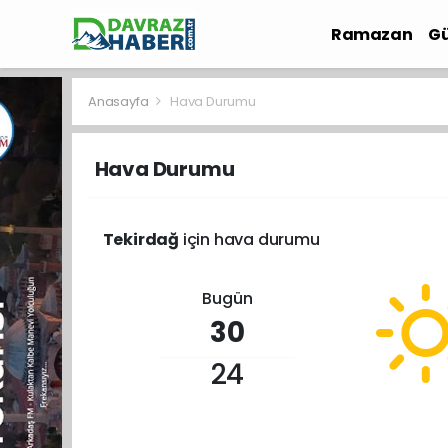
Ramazan
Gü
İlçe Haberleri
Anasayfa
Hava Durumu
Hava Durumu
Tekirdağ
için hava durumu
Bugün
30
24