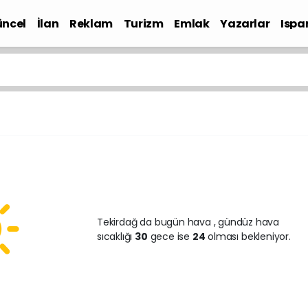
ncel
İlan
Reklam
Turizm
Emlak
Yazarlar
Ispa
Gündem
Tekirdağ da bugün hava
, gündüz hava
sıcaklığı
30
gece ise
24
olması bekleniyor.