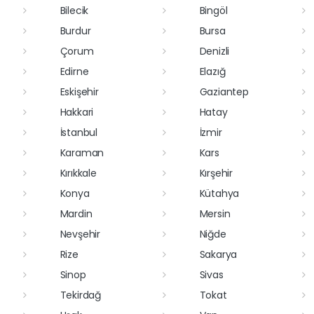
Bilecik
Bingöl
Burdur
Bursa
Çorum
Denizli
Edirne
Elazığ
Eskişehir
Gaziantep
Hakkari
Hatay
İstanbul
İzmir
Karaman
Kars
Kırıkkale
Kırşehir
Konya
Kütahya
Mardin
Mersin
Nevşehir
Niğde
Rize
Sakarya
Sinop
Sivas
Tekirdağ
Tokat