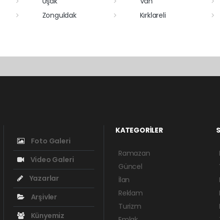
Uşak
Van
Zonguldak
Kırklareli
KATEGORİLER
S
Foto Galeri
Ramazan
Video Galeri
Güncel
Yazarlar
İlan
Reklam
Arşivler
Turizm
Künyemiz
Emlak