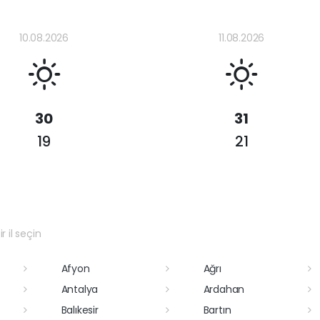
10.08.2026
11.08.2026
30
31
19
21
r il seçin
Afyon
Ağrı
Antalya
Ardahan
Balıkesir
Bartın