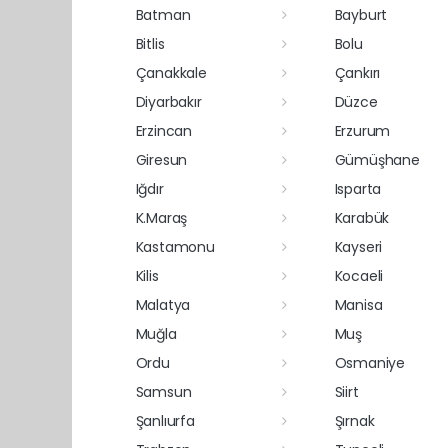
Batman
Bayburt
Bitlis
Bolu
Çanakkale
Çankırı
Diyarbakır
Düzce
Erzincan
Erzurum
Giresun
Gümüşhane
Iğdır
Isparta
K.Maraş
Karabük
Kastamonu
Kayseri
Kilis
Kocaeli
Malatya
Manisa
Muğla
Muş
Ordu
Osmaniye
Samsun
Siirt
Şanlıurfa
Şırnak