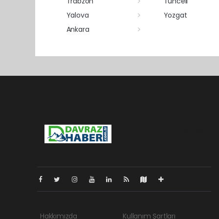
Trabzon
Tunceli
Yalova
Yozgat
Ankara
Pro-0.148
Hakkımızda
Kullanım Şartları