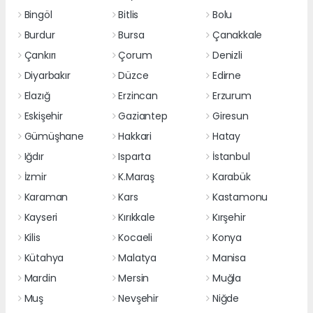
Bingöl
Bitlis
Bolu
Burdur
Bursa
Çanakkale
Çankırı
Çorum
Denizli
Diyarbakır
Düzce
Edirne
Elazığ
Erzincan
Erzurum
Eskişehir
Gaziantep
Giresun
Gümüşhane
Hakkari
Hatay
Iğdır
Isparta
İstanbul
İzmir
K.Maraş
Karabük
Karaman
Kars
Kastamonu
Kayseri
Kırıkkale
Kırşehir
Kilis
Kocaeli
Konya
Kütahya
Malatya
Manisa
Mardin
Mersin
Muğla
Muş
Nevşehir
Niğde