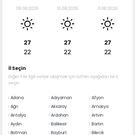
09.08.2026
10.08.2026
11.08.2026
27
27
27
22
22
22
İl Seçin
Diğer il ile ilgili veriye ulaşmak için lütfen aşağıdan bir il
seçin
Adana
Adıyaman
Afyon
Ağrı
Aksaray
Amasya
Antalya
Ardahan
Artvin
Aydın
Balıkesir
Bartın
Batman
Bayburt
Bilecik