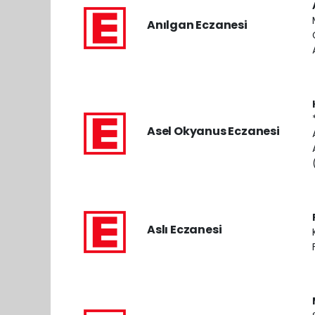
Anılgan Eczanesi
Asel Okyanus Eczanesi
Aslı Eczanesi