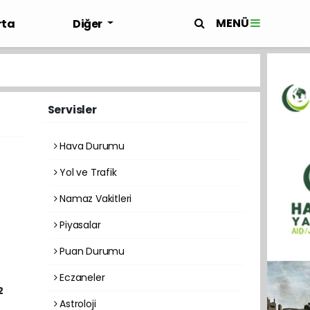
MENÜ
rta
Diğer
Servisler
Hava Durumu
Yol ve Trafik
Namaz Vakitleri
Piyasalar
Puan Durumu
Eczaneler
2
Astroloji