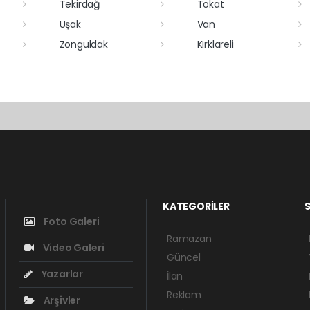
Tekirdağ
Tokat
Uşak
Van
Zonguldak
Kırklareli
KATEGORİLER
S
Foto Galeri
Ramazan
Video Galeri
Güncel
Yazarlar
İlan
Reklam
Arşivler