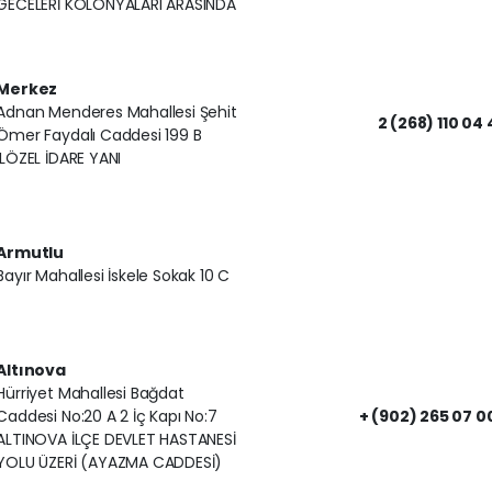
GECELERİ KOLONYALARI ARASINDA
Merkez
Adnan Menderes Mahallesi Şehit
2 (268) 110 04 
Ömer Faydalı Caddesi 199 B
İLÖZEL İDARE YANI
Armutlu
Bayır Mahallesi İskele Sokak 10 C
Altınova
Hürriyet Mahallesi Bağdat
Caddesi No:20 A 2 İç Kapı No:7
+ (902) 265 07 0
ALTINOVA İLÇE DEVLET HASTANESİ
YOLU ÜZERİ (AYAZMA CADDESİ)