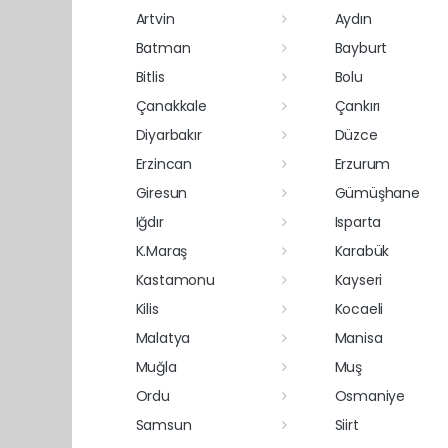
Artvin
Aydın
Batman
Bayburt
Bitlis
Bolu
Çanakkale
Çankırı
Diyarbakır
Düzce
Erzincan
Erzurum
Giresun
Gümüşhane
Iğdır
Isparta
K.Maraş
Karabük
Kastamonu
Kayseri
Kilis
Kocaeli
Malatya
Manisa
Muğla
Muş
Ordu
Osmaniye
Samsun
Siirt