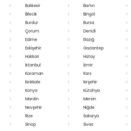
Balıkesir
Bartın
Bilecik
Bingöl
Burdur
Bursa
Çorum
Denizli
Edirne
Elazığ
Eskişehir
Gaziantep
Hakkari
Hatay
İstanbul
İzmir
Karaman
Kars
Kırıkkale
Kırşehir
Konya
Kütahya
Mardin
Mersin
Nevşehir
Niğde
Rize
Sakarya
Sinop
Sivas