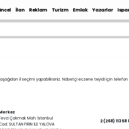
ncel
İlan
Reklam
Turizm
Emlak
Yazarlar
Ispa
Gündem
 aşağıdan il seçimi yapabilirsiniz. Nöbetçi eczene teyidi için telefon
Merkez
Fevzi Çakmak Mah. İstanbul
2 (268) 113 58 
Cad. SULTAN FIRIN İLE YALOVA