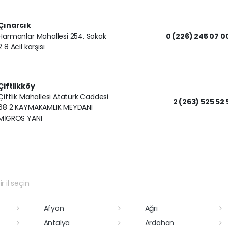
Çınarcık
Harmanlar Mahallesi 254. Sokak
0 (226) 245 07 0
2 8 Acil karşısı
Çiftlikköy
Çiftlik Mahallesi Atatürk Caddesi
2 (263) 525 52 
68 2 KAYMAKAMLIK MEYDANI
MİGROS YANI
r il seçin
Afyon
Ağrı
Antalya
Ardahan