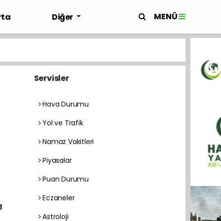
MENÜ
rta
Diğer
Servisler
Hava Durumu
Yol ve Trafik
Namaz Vakitleri
Piyasalar
Puan Durumu
Eczaneler
8
Astroloji