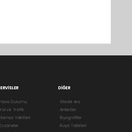
ERVİSLER
DİĞER
Hava Durumu
Sitede Ara
Yol ve Trafik
Anketler
Namaz Vakitleri
Biyografiler
Eczaneler
Rüya Tabirleri