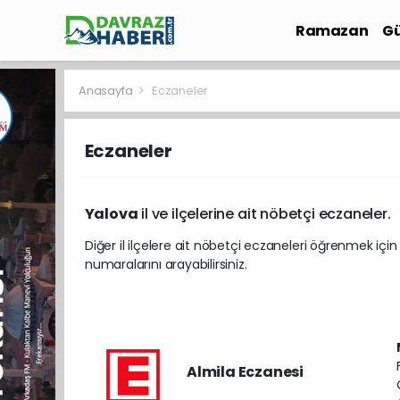
Ramazan
Gü
İlçe Haberleri
Anasayfa
Eczaneler
Eczaneler
Yalova
il ve ilçelerine ait nöbetçi eczaneler.
Diğer il ilçelere ait nöbetçi eczaneleri öğrenmek için
numaralarını arayabilirsiniz.
Almila Eczanesi