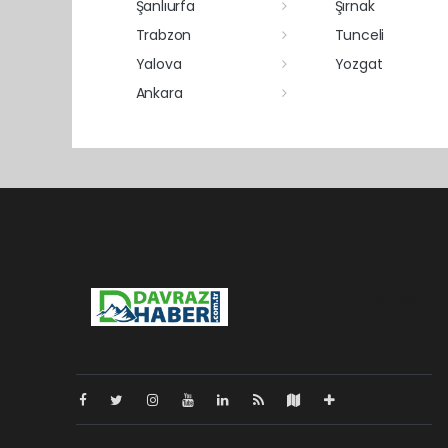
Şanlıurfa
Şırnak
Trabzon
Tunceli
Yalova
Yozgat
Ankara
Pro-0.139