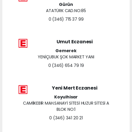
Gürün
ATATÜRK CAD.NO:85
0 (346) 715 37 99
Umut Eczanesi
Gemerek
YENİÇUBUK ŞOK MARKET YANI
0 (346) 654 79 19
Yeni Mert Eczanesi
Koyulhisar
CAMİİKEBİR MAH.SANAYİ SİTESİ HUZUR SİTESİ A
BLOK NO:1
0 (346) 341 20 21