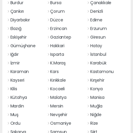
Burdur
Bursa
Çanakkale
Çankırı
Çorum
Denizli
Diyarbakır
Düzce
Edirne
Elazığ
Erzincan
Erzurum
Eskişehir
Gaziantep
Giresun
Gümüşhane
Hakkari
Hatay
Iğdır
Isparta
İstanbul
İzmir
K.Maraş
Karabük
Karaman
Kars
Kastamonu
Kayseri
Kırıkkale
Kırşehir
Kilis
Kocaeli
Konya
Kütahya
Malatya
Manisa
Mardin
Mersin
Muğla
Muş
Nevşehir
Niğde
Ordu
Osmaniye
Rize
Sakarya
Samsun
Siirt