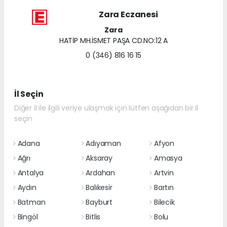
Zara Eczanesi
Zara
HATİP MH.İSMET PAŞA CD.NO:12 A
0 (346) 816 16 15
İl Seçin
Diğer il ile ilgili veriye ulaşmak için lütfen aşağıdan bir il
seçin
Adana
Adıyaman
Afyon
Ağrı
Aksaray
Amasya
Antalya
Ardahan
Artvin
Aydın
Balıkesir
Bartın
Batman
Bayburt
Bilecik
Bingöl
Bitlis
Bolu