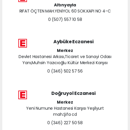
Altınyayla
RIFAT ÖÇTEN MAH.YENİYOL 60 SOK.KAPI NO 4-C
0 (507) 557 10 58
Aybüke Eczanesi
Merkez
Devlet Hastanesi Arkası,Ticaret ve Sanayi Odası
Yanı,Muhsin Yazıcıoğlu Kültür Merkezi Karşısı
0 (346) 502 57 56
Doğruyol Eczanesi
Merkez
Yeni Numune Hastanesi Karşısı Yeşilyurt
mah.Şifa cd
0 (346) 227 50 58