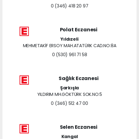
0 (346) 418 20 97
Polat Eczanesi
Yıldızeli
MEHMETAKİF ERSOY MAH.ATATÜRK CAD.NO:8A
0 (530) 961 71 58
Sağlık Eczanesi
Şarkışla
YILDIRIM MH.GÖKTÜRK SOK.NO:5
0 (346) 512 47 00
Selen Eczanesi
Kangal