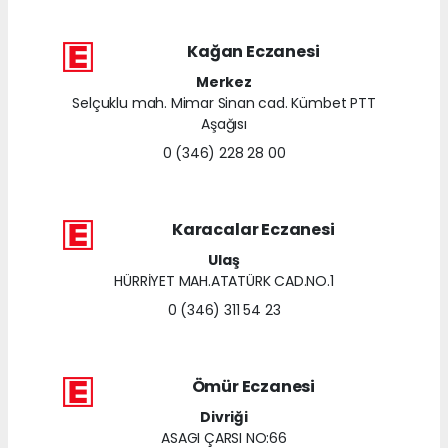
Kağan Eczanesi
Merkez
Selçuklu mah. Mimar Sinan cad. Kümbet PTT
Aşağısı
0 (346) 228 28 00
Karacalar Eczanesi
Ulaş
HÜRRİYET MAH.ATATÜRK CAD.NO.1
0 (346) 311 54 23
Ömür Eczanesi
Divriği
ASAGI ÇARSI NO:66