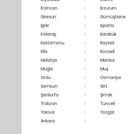
Erzincan
Erzurum
Giresun
Gümüşhane
Iğdır
Isparta
K.Maraş
Karabük
Kastamonu
Kayseri
Kilis
Kocaeli
Malatya
Manisa
Muğla
Muş
Ordu
Osmaniye
Samsun
Siirt
Şanlıurfa
Şırnak
Trabzon
Tunceli
Yalova
Yozgat
Ankara