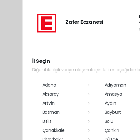
Zafer Eczanesi
İl Seçin
Diğer il ile ilgili veriye ulaşmak için lütfen aşağıdan bi
Adana
Adıyaman
Aksaray
Amasya
Artvin
Aydın
Batman
Bayburt
Bitlis
Bolu
Çanakkale
Çankırı
Diyarbakır
Düzce