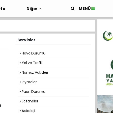
MENÜ
rta
Diğer
Servisler
Hava Durumu
Yol ve Trafik
Namaz Vakitleri
Piyasalar
Puan Durumu
Eczaneler
8
Astroloji