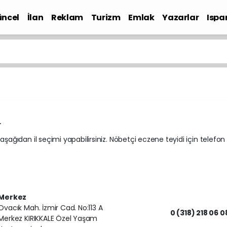
ncel
İlan
Reklam
Turizm
Emlak
Yazarlar
Ispa
Gündem
.
 aşağıdan il seçimi yapabilirsiniz. Nöbetçi eczene teyidi için telefon
Merkez
Ovacık Mah. İzmir Cad. No:113 A
0 (318) 218 06 0
Merkez KIRIKKALE Özel Yaşam