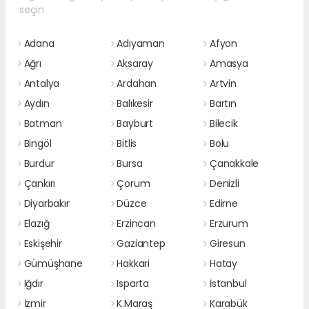
seçin
Adana
Adıyaman
Afyon
Ağrı
Aksaray
Amasya
Antalya
Ardahan
Artvin
Aydın
Balıkesir
Bartın
Batman
Bayburt
Bilecik
Bingöl
Bitlis
Bolu
Burdur
Bursa
Çanakkale
Çankırı
Çorum
Denizli
Diyarbakır
Düzce
Edirne
Elazığ
Erzincan
Erzurum
Eskişehir
Gaziantep
Giresun
Gümüşhane
Hakkari
Hatay
Iğdır
Isparta
İstanbul
İzmir
K.Maraş
Karabük