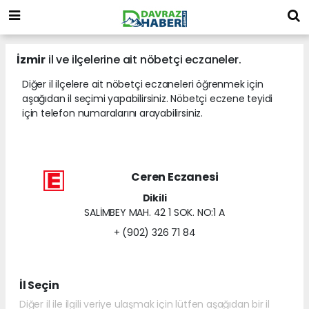
İzmir
il ve ilçelerine ait nöbetçi eczaneler.
Diğer il ilçelere ait nöbetçi eczaneleri öğrenmek için
aşağıdan il seçimi yapabilirsiniz. Nöbetçi eczene teyidi
için telefon numaralarını arayabilirsiniz.
Ceren Eczanesi
Dikili
SALİMBEY MAH. 42 1 SOK. NO:1 A
+ (902) 326 71 84
İl Seçin
Diğer il ile ilgili veriye ulaşmak için lütfen aşağıdan bir il