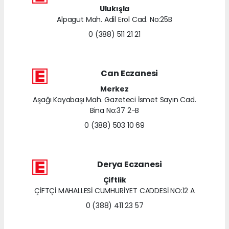
Ulukışla
Alpagut Mah. Adil Erol Cad. No:25B
0 (388) 511 21 21
Can Eczanesi
Merkez
Aşağı Kayabaşı Mah. Gazeteci İsmet Sayın Cad.
Bina No:37 2-B
0 (388) 503 10 69
Derya Eczanesi
Çiftlik
ÇİFTÇİ MAHALLESİ CUMHURİYET CADDESİ NO:12 A
0 (388) 411 23 57