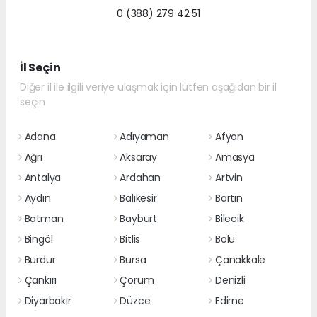
0 (388) 279 42 51
İl Seçin
Diğer il ile ilgili veriye ulaşmak için lütfen aşağıdan bir il
seçin
Adana
Adıyaman
Afyon
Ağrı
Aksaray
Amasya
Antalya
Ardahan
Artvin
Aydın
Balıkesir
Bartın
Batman
Bayburt
Bilecik
Bingöl
Bitlis
Bolu
Burdur
Bursa
Çanakkale
Çankırı
Çorum
Denizli
Diyarbakır
Düzce
Edirne