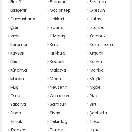
Elazığ
Erzincan
Erzurum
Eskişehir
Gaziantep
Giresun
Gümüşhane
Hakkari
Hatay
Iğdır
Isparta
İstanbul
İzmir
K.Maraş
Karabük
Karaman
Kars
Kastamonu
Kayseri
Kırıkkale
Kırşehir
Kilis
Kocaeli
Konya
Kütahya
Malatya
Manisa
Mardin
Mersin
Muğla
Muş
Nevşehir
Niğde
Ordu
Osmaniye
Rize
Sakarya
Samsun
Siirt
Sinop
Sivas
Şanlıurfa
Şırnak
Tekirdağ
Tokat
Trabzon
Tunceli
Uşak