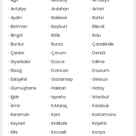
Antalya
Ardahan
Artvin
Aydın
Balıkesir
Bartın
Batman
Bayburt
Bilecik
Bingöl
Bitlis
Bolu
Burdur
Bursa
Çanakkale
Çankırı
Çorum
Denizli
Diyarbakır
Düzce
Edirne
Elazığ
Erzincan
Erzurum
Eskişehir
Gaziantep
Giresun
Gümüşhane
Hakkari
Hatay
Iğdır
Isparta
İstanbul
İzmir
K.Maraş
Karabük
Karaman
Kars
Kastamonu
Kayseri
Kırıkkale
Kırşehir
Kilis
Kocaeli
Konya