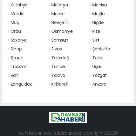
Kütahya
Malatya
Manisa
Mardin
Mersin
Muğla
Muş
Nevşehir
Niğde
Ordu
Osmaniye
Rize
Sakarya
Samsun
Siirt
Sinop
Sivas
Şanlıurfa
Şırnak
Tekirdağ
Tokat
Trabzon
Tunceli
Uşak
Van
Yalova
Yozgat
Zonguldak
Kırklareli
Ankara
haber paketi
haber scripti
haber yazılımı
Tüm hakları saklı tutulmaktadır.Copyright 2026©