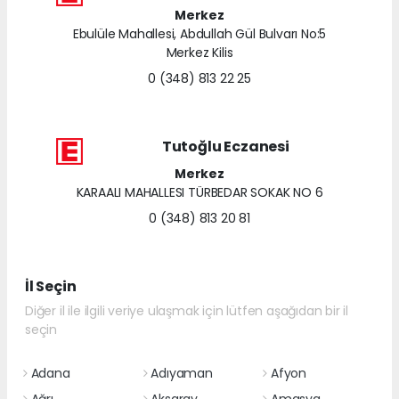
Merkez
Ebulüle Mahallesi, Abdullah Gül Bulvarı No:5
Merkez Kilis
0 (348) 813 22 25
Tutoğlu Eczanesi
Merkez
KARAALI MAHALLESI TÜRBEDAR SOKAK NO 6
0 (348) 813 20 81
İl Seçin
Diğer il ile ilgili veriye ulaşmak için lütfen aşağıdan bir il
seçin
Adana
Adıyaman
Afyon
Ağrı
Aksaray
Amasya