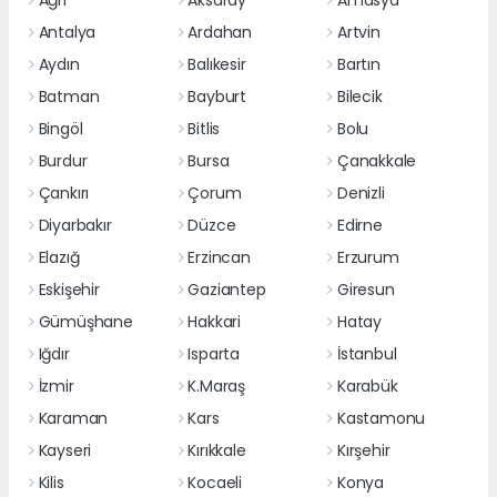
Antalya
Ardahan
Artvin
Aydın
Balıkesir
Bartın
Batman
Bayburt
Bilecik
Bingöl
Bitlis
Bolu
Burdur
Bursa
Çanakkale
Çankırı
Çorum
Denizli
Diyarbakır
Düzce
Edirne
Elazığ
Erzincan
Erzurum
Eskişehir
Gaziantep
Giresun
Gümüşhane
Hakkari
Hatay
Iğdır
Isparta
İstanbul
İzmir
K.Maraş
Karabük
Karaman
Kars
Kastamonu
Kayseri
Kırıkkale
Kırşehir
Kilis
Kocaeli
Konya