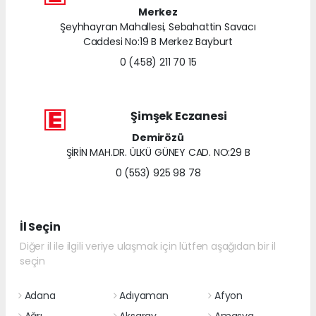
Merkez
Şeyhhayran Mahallesi, Sebahattin Savacı
Caddesi No:19 B Merkez Bayburt
0 (458) 211 70 15
Şimşek Eczanesi
Demirözü
ŞİRİN MAH.DR. ÜLKÜ GÜNEY CAD. NO:29 B
0 (553) 925 98 78
İl Seçin
Diğer il ile ilgili veriye ulaşmak için lütfen aşağıdan bir il
seçin
Adana
Adıyaman
Afyon
Ağrı
Aksaray
Amasya