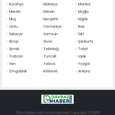
Kütahya
Malatya
Manisa
Mardin
Mersin
Muğla
Muş
Nevşehir
Niğde
Ordu
Osmaniye
Rize
Sakarya
Samsun
Siirt
Sinop
Sivas
Şanlıurfa
Şırnak
Tekirdağ
Tokat
Trabzon
Tunceli
Uşak
Van
Yalova
Yozgat
Zonguldak
Kırklareli
Ankara
haber paketi
haber scripti
haber yazılımı
Tüm hakları saklı tutulmaktadır.Copyright 2026©