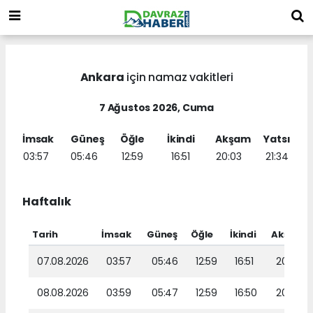
Ankara
için namaz vakitleri
7 Ağustos 2026, Cuma
İmsak
Güneş
Öğle
İkindi
Akşam
Yatsı
03:57
05:46
12:59
16:51
20:03
21:34
Haftalık
Tarih
İmsak
Güneş
Öğle
İkindi
Akşam
07.08.2026
03:57
05:46
12:59
16:51
20:03
08.08.2026
03:59
05:47
12:59
16:50
20:01