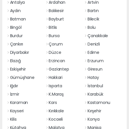
Antalya
Ardahan
Artvin
Aydın
Balıkesir
Bartın
Batman
Bayburt
Bilecik
Bingöl
Bitlis
Bolu
Burdur
Bursa
Çanakkale
Çankırı
Çorum
Denizli
Diyarbakır
Düzce
Edirne
Elazığ
Erzincan
Erzurum
Eskişehir
Gaziantep
Giresun
Gümüşhane
Hakkari
Hatay
Iğdır
Isparta
İstanbul
İzmir
K.Maraş
Karabük
Karaman
Kars
Kastamonu
Kayseri
Kırıkkale
Kırşehir
Kilis
Kocaeli
Konya
Kütahya
Malatya
Manisa