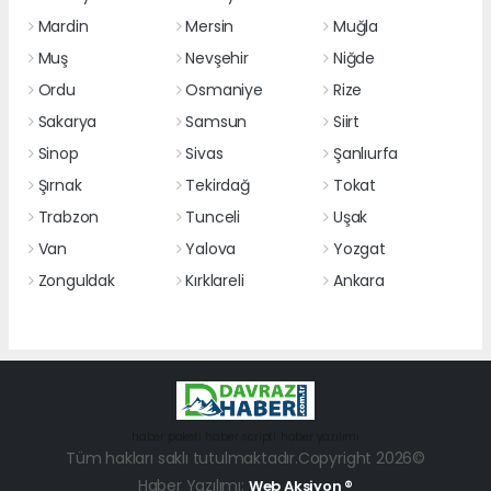
Mardin
Mersin
Muğla
Muş
Nevşehir
Niğde
Ordu
Osmaniye
Rize
Sakarya
Samsun
Siirt
Sinop
Sivas
Şanlıurfa
Şırnak
Tekirdağ
Tokat
Trabzon
Tunceli
Uşak
Van
Yalova
Yozgat
Zonguldak
Kırklareli
Ankara
haber paketi
haber scripti
haber yazılımı
Tüm hakları saklı tutulmaktadır.Copyright 2026©
Haber Yazılımı:
Web Aksiyon ®