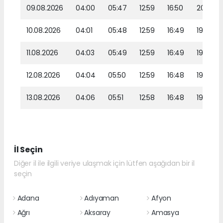
09.08.2026
04:00
05:47
12:59
16:50
20:00
10.08.2026
04:01
05:48
12:59
16:49
19:59
11.08.2026
04:03
05:49
12:59
16:49
19:58
12.08.2026
04:04
05:50
12:59
16:48
19:56
13.08.2026
04:06
05:51
12:58
16:48
19:55
İl Seçin
Diğer il ile ilgili veriye ulaşmak için lütfen aşağıdan bir il
seçin
Adana
Adıyaman
Afyon
Ağrı
Aksaray
Amasya