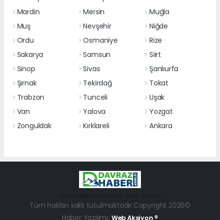
Mardin
Mersin
Muğla
Muş
Nevşehir
Niğde
Ordu
Osmaniye
Rize
Sakarya
Samsun
Siirt
Sinop
Sivas
Şanlıurfa
Şırnak
Tekirdağ
Tokat
Trabzon
Tunceli
Uşak
Van
Yalova
Yozgat
Zonguldak
Kırklareli
Ankara
haber paketi
haber scripti
haber yazılımı
Tüm hakları saklı tutulmaktadır.Copyright 2026©
Haber Yazılımı:
Web Aksiyon ®