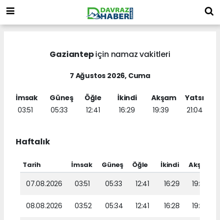
Gaziantep
için namaz vakitleri
7 Ağustos 2026, Cuma
İmsak
Güneş
Öğle
İkindi
Akşam
Yatsı
03:51
05:33
12:41
16:29
19:39
21:04
Haftalık
Tarih
İmsak
Güneş
Öğle
İkindi
Akşam
07.08.2026
03:51
05:33
12:41
16:29
19:39
08.08.2026
03:52
05:34
12:41
16:28
19:38