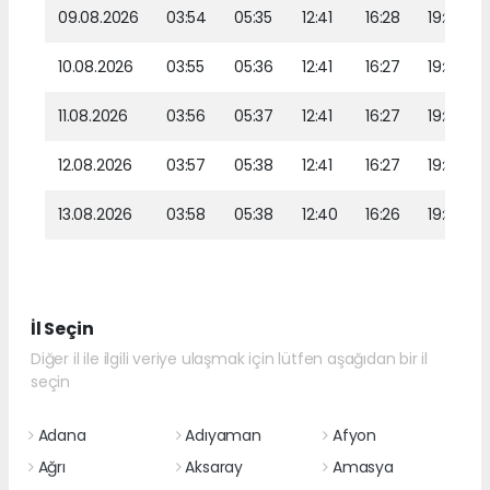
09.08.2026
03:54
05:35
12:41
16:28
19:37
10.08.2026
03:55
05:36
12:41
16:27
19:35
11.08.2026
03:56
05:37
12:41
16:27
19:34
12.08.2026
03:57
05:38
12:41
16:27
19:33
13.08.2026
03:58
05:38
12:40
16:26
19:32
İl Seçin
Diğer il ile ilgili veriye ulaşmak için lütfen aşağıdan bir il
seçin
Adana
Adıyaman
Afyon
Ağrı
Aksaray
Amasya