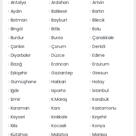
Antalya
Ardahan
Artvin
Aydın
Balıkesir
Bartın
Batman
Bayburt
Bilecik
Bingöl
Bitlis
Bolu
Burdur
Bursa
Çanakkale
Çankırı
Çorum
Denizli
Diyarbakır
Düzce
Edirne
Elazığ
Erzincan
Erzurum
Eskişehir
Gaziantep
Giresun
Gümüşhane
Hakkari
Hatay
Iğdır
Isparta
İstanbul
İzmir
K.Maraş
Karabük
Karaman
Kars
Kastamonu
Kayseri
Kırıkkale
Kırşehir
Kilis
Kocaeli
Konya
Kütahya
Malatya
Manisa