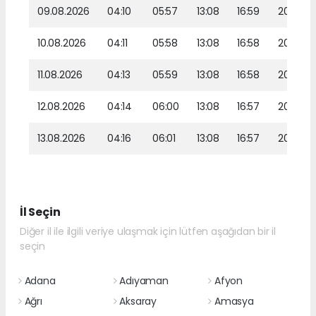
09.08.2026
04:10
05:57
13:08
16:59
20:09
10.08.2026
04:11
05:58
13:08
16:58
20:08
11.08.2026
04:13
05:59
13:08
16:58
20:07
12.08.2026
04:14
06:00
13:08
16:57
20:05
13.08.2026
04:16
06:01
13:08
16:57
20:04
İl Seçin
Diğer il ile ilgili veriye ulaşmak için lütfen aşağıdan bir il
seçin
Adana
Adıyaman
Afyon
Ağrı
Aksaray
Amasya