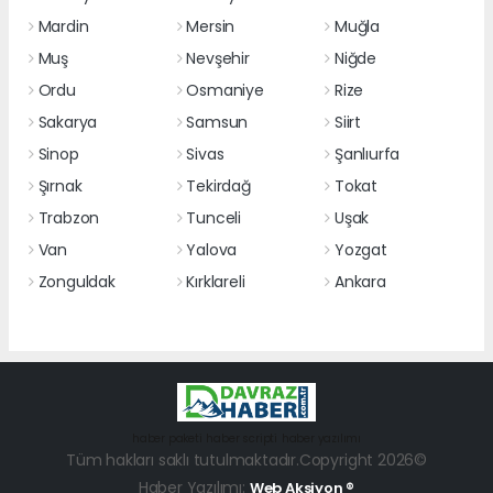
Mardin
Mersin
Muğla
Muş
Nevşehir
Niğde
Ordu
Osmaniye
Rize
Sakarya
Samsun
Siirt
Sinop
Sivas
Şanlıurfa
Şırnak
Tekirdağ
Tokat
Trabzon
Tunceli
Uşak
Van
Yalova
Yozgat
Zonguldak
Kırklareli
Ankara
haber paketi
haber scripti
haber yazılımı
Tüm hakları saklı tutulmaktadır.Copyright 2026©
Haber Yazılımı:
Web Aksiyon ®