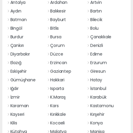
Antalya
Ardahan
Artvin
Aydın
Balıkesir
Bartın
Batman
Bayburt
Bilecik
Bingöl
Bitlis
Bolu
Burdur
Bursa
Çanakkale
Çankırı
Çorum
Denizli
Diyarbakır
Düzce
Edirne
Elazığ
Erzincan
Erzurum
Eskişehir
Gaziantep
Giresun
Gümüşhane
Hakkari
Hatay
Iğdır
Isparta
İstanbul
İzmir
K.Maraş
Karabük
Karaman
Kars
Kastamonu
Kayseri
Kırıkkale
Kırşehir
Kilis
Kocaeli
Konya
Kütahya
Malatya
Manisa