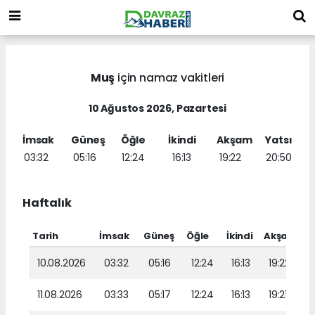
Muş
için namaz vakitleri
10 Ağustos 2026, Pazartesi
İmsak
Güneş
Öğle
İkindi
Akşam
Yatsı
03:32
05:16
12:24
16:13
19:22
20:50
Haftalık
Tarih
İmsak
Güneş
Öğle
İkindi
Akşam
Y
10.08.2026
03:32
05:16
12:24
16:13
19:22
11.08.2026
03:33
05:17
12:24
16:13
19:21