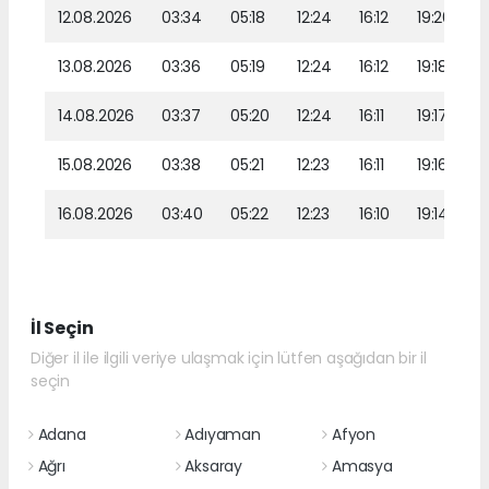
12.08.2026
03:34
05:18
12:24
16:12
19:20
13.08.2026
03:36
05:19
12:24
16:12
19:18
14.08.2026
03:37
05:20
12:24
16:11
19:17
15.08.2026
03:38
05:21
12:23
16:11
19:16
16.08.2026
03:40
05:22
12:23
16:10
19:14
İl Seçin
Diğer il ile ilgili veriye ulaşmak için lütfen aşağıdan bir il
seçin
Adana
Adıyaman
Afyon
Ağrı
Aksaray
Amasya