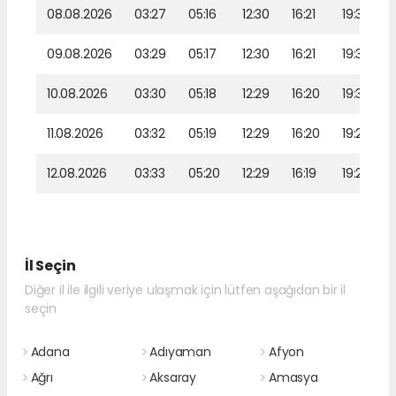
08.08.2026
03:27
05:16
12:30
16:21
19:33
09.08.2026
03:29
05:17
12:30
16:21
19:31
10.08.2026
03:30
05:18
12:29
16:20
19:30
11.08.2026
03:32
05:19
12:29
16:20
19:29
12.08.2026
03:33
05:20
12:29
16:19
19:28
İl Seçin
Diğer il ile ilgili veriye ulaşmak için lütfen aşağıdan bir il
seçin
Adana
Adıyaman
Afyon
Ağrı
Aksaray
Amasya