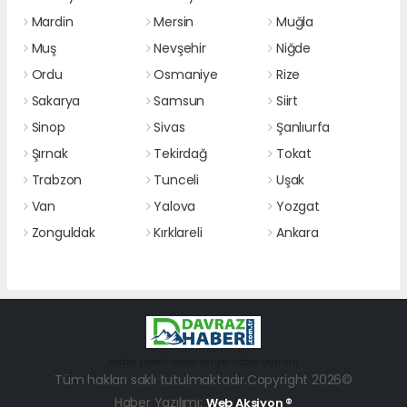
Mardin
Mersin
Muğla
Muş
Nevşehir
Niğde
Ordu
Osmaniye
Rize
Sakarya
Samsun
Siirt
Sinop
Sivas
Şanlıurfa
Şırnak
Tekirdağ
Tokat
Trabzon
Tunceli
Uşak
Van
Yalova
Yozgat
Zonguldak
Kırklareli
Ankara
haber paketi
haber scripti
haber yazılımı
Tüm hakları saklı tutulmaktadır.Copyright 2026©
Haber Yazılımı:
Web Aksiyon ®