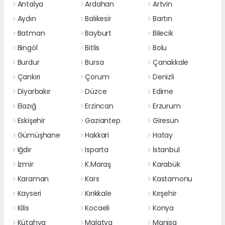
Antalya
Ardahan
Artvin
Aydın
Balıkesir
Bartın
Batman
Bayburt
Bilecik
Bingöl
Bitlis
Bolu
Burdur
Bursa
Çanakkale
Çankırı
Çorum
Denizli
Diyarbakır
Düzce
Edirne
Elazığ
Erzincan
Erzurum
Eskişehir
Gaziantep
Giresun
Gümüşhane
Hakkari
Hatay
Iğdır
Isparta
İstanbul
İzmir
K.Maraş
Karabük
Karaman
Kars
Kastamonu
Kayseri
Kırıkkale
Kırşehir
Kilis
Kocaeli
Konya
Kütahya
Malatya
Manisa