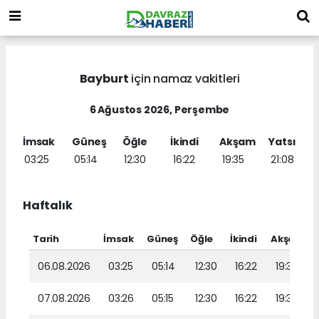
Bayburt
için namaz vakitleri
6 Ağustos 2026, Perşembe
İmsak
Güneş
Öğle
İkindi
Akşam
Yatsı
03:25
05:14
12:30
16:22
19:35
21:08
Haftalık
Tarih
İmsak
Güneş
Öğle
İkindi
Akşam
Y
06.08.2026
03:25
05:14
12:30
16:22
19:35
07.08.2026
03:26
05:15
12:30
16:22
19:34