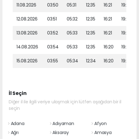
11.08.2026
03:50
05:31
12:35
16:21
19:29
12.08.2026
03:51
05:32
12:35
16:21
19:28
13.08.2026
03:52
05:33
12:35
16:21
19:26
14.08.2026
03:54
05:33
12:35
16:20
19:25
15.08.2026
03:55
05:34
12:34
16:20
19:24
İl Seçin
Diğer il ile ilgili veriye ulaşmak için lütfen aşağıdan bir il
seçin
Adana
Adıyaman
Afyon
Ağrı
Aksaray
Amasya