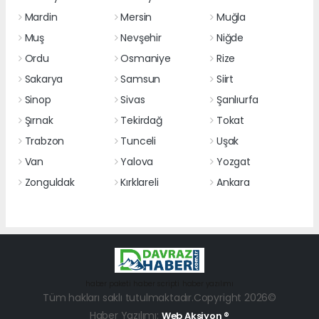
Mardin
Mersin
Muğla
Muş
Nevşehir
Niğde
Ordu
Osmaniye
Rize
Sakarya
Samsun
Siirt
Sinop
Sivas
Şanlıurfa
Şırnak
Tekirdağ
Tokat
Trabzon
Tunceli
Uşak
Van
Yalova
Yozgat
Zonguldak
Kırklareli
Ankara
haber paketi
haber scripti
haber yazılımı
Tüm hakları saklı tutulmaktadır.Copyright 2026©
Haber Yazılımı:
Web Aksiyon ®