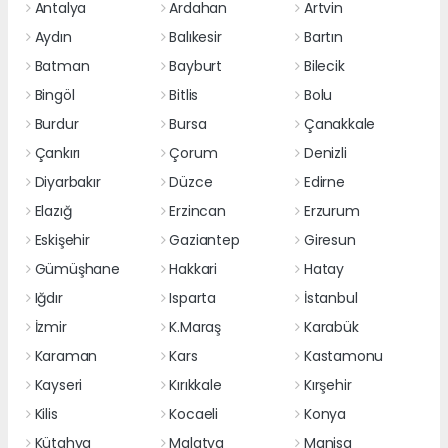
Antalya
Ardahan
Artvin
Aydın
Balıkesir
Bartın
Batman
Bayburt
Bilecik
Bingöl
Bitlis
Bolu
Burdur
Bursa
Çanakkale
Çankırı
Çorum
Denizli
Diyarbakır
Düzce
Edirne
Elazığ
Erzincan
Erzurum
Eskişehir
Gaziantep
Giresun
Gümüşhane
Hakkari
Hatay
Iğdır
Isparta
İstanbul
İzmir
K.Maraş
Karabük
Karaman
Kars
Kastamonu
Kayseri
Kırıkkale
Kırşehir
Kilis
Kocaeli
Konya
Kütahya
Malatya
Manisa