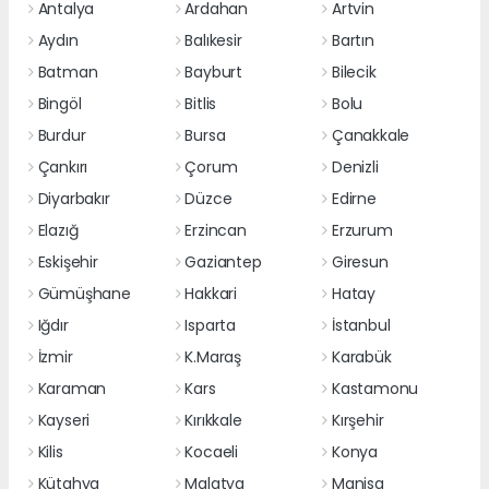
Antalya
Ardahan
Artvin
Aydın
Balıkesir
Bartın
Batman
Bayburt
Bilecik
Bingöl
Bitlis
Bolu
Burdur
Bursa
Çanakkale
Çankırı
Çorum
Denizli
Diyarbakır
Düzce
Edirne
Elazığ
Erzincan
Erzurum
Eskişehir
Gaziantep
Giresun
Gümüşhane
Hakkari
Hatay
Iğdır
Isparta
İstanbul
İzmir
K.Maraş
Karabük
Karaman
Kars
Kastamonu
Kayseri
Kırıkkale
Kırşehir
Kilis
Kocaeli
Konya
Kütahya
Malatya
Manisa