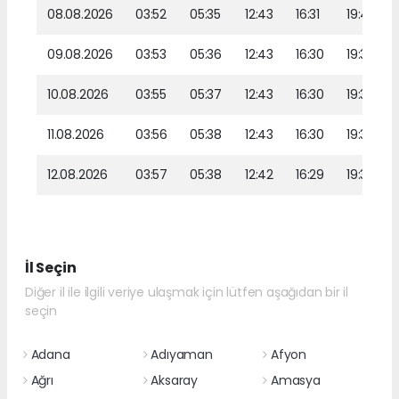
08.08.2026
03:52
05:35
12:43
16:31
19:40
09.08.2026
03:53
05:36
12:43
16:30
19:39
10.08.2026
03:55
05:37
12:43
16:30
19:38
11.08.2026
03:56
05:38
12:43
16:30
19:37
12.08.2026
03:57
05:38
12:42
16:29
19:36
İl Seçin
Diğer il ile ilgili veriye ulaşmak için lütfen aşağıdan bir il
seçin
Adana
Adıyaman
Afyon
Ağrı
Aksaray
Amasya