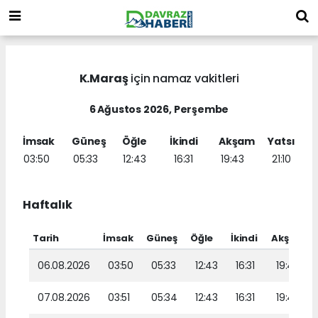
K.Maraş
için namaz vakitleri
6 Ağustos 2026, Perşembe
İmsak
Güneş
Öğle
İkindi
Akşam
Yatsı
03:50
05:33
12:43
16:31
19:43
21:10
Haftalık
Tarih
İmsak
Güneş
Öğle
İkindi
Akşam
06.08.2026
03:50
05:33
12:43
16:31
19:43
07.08.2026
03:51
05:34
12:43
16:31
19:42