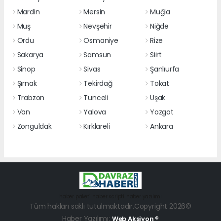
Mardin
Mersin
Muğla
Muş
Nevşehir
Niğde
Ordu
Osmaniye
Rize
Sakarya
Samsun
Siirt
Sinop
Sivas
Şanlıurfa
Şırnak
Tekirdağ
Tokat
Trabzon
Tunceli
Uşak
Van
Yalova
Yozgat
Zonguldak
Kırklareli
Ankara
haber paketi
haber scripti
haber yazılımı
Tüm hakları saklı tutulmaktadır.Copyright 2026©
Haber Yazılımı:
Web Aksiyon ®