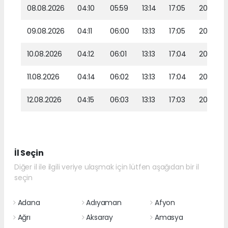
08.08.2026
04:10
05:59
13:14
17:05
20:17
09.08.2026
04:11
06:00
13:13
17:05
20:16
10.08.2026
04:12
06:01
13:13
17:04
20:15
11.08.2026
04:14
06:02
13:13
17:04
20:13
12.08.2026
04:15
06:03
13:13
17:03
20:12
İl Seçin
Diğer il ile ilgili veriye ulaşmak için lütfen aşağıdan bir il
seçin
Adana
Adıyaman
Afyon
Ağrı
Aksaray
Amasya