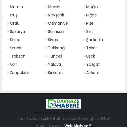
Mardin
Mersin
Muğla
Muş
Nevşehir
Niğde
Ordu
Osmaniye
Rize
Sakarya
Samsun
Siirt
Sinop
Sivas
Şanlıurfa
Şırnak
Tekirdağ
Tokat
Trabzon
Tunceli
Uşak
Van
Yalova
Yozgat
Zonguldak
Kırklareli
Ankara
haber paketi
haber scripti
haber yazılımı
Tüm hakları saklı tutulmaktadır.Copyright 2026©
Haber Yazılımı:
Web Aksiyon ®