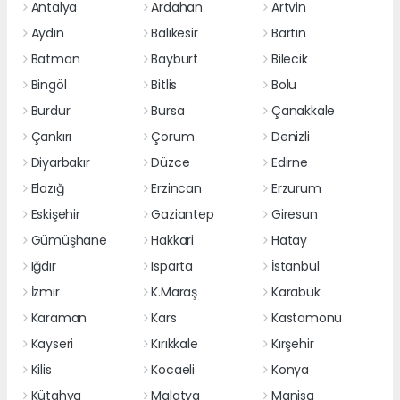
Antalya
Ardahan
Artvin
Aydın
Balıkesir
Bartın
Batman
Bayburt
Bilecik
Bingöl
Bitlis
Bolu
Burdur
Bursa
Çanakkale
Çankırı
Çorum
Denizli
Diyarbakır
Düzce
Edirne
Elazığ
Erzincan
Erzurum
Eskişehir
Gaziantep
Giresun
Gümüşhane
Hakkari
Hatay
Iğdır
Isparta
İstanbul
İzmir
K.Maraş
Karabük
Karaman
Kars
Kastamonu
Kayseri
Kırıkkale
Kırşehir
Kilis
Kocaeli
Konya
Kütahya
Malatya
Manisa