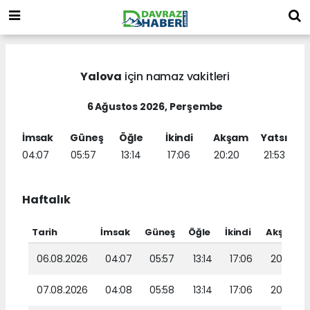
Yalova
için namaz vakitleri
6 Ağustos 2026, Perşembe
İmsak
Güneş
Öğle
İkindi
Akşam
Yatsı
04:07
05:57
13:14
17:06
20:20
21:53
Haftalık
Tarih
İmsak
Güneş
Öğle
İkindi
Akşam
06.08.2026
04:07
05:57
13:14
17:06
20:20
07.08.2026
04:08
05:58
13:14
17:06
20:19