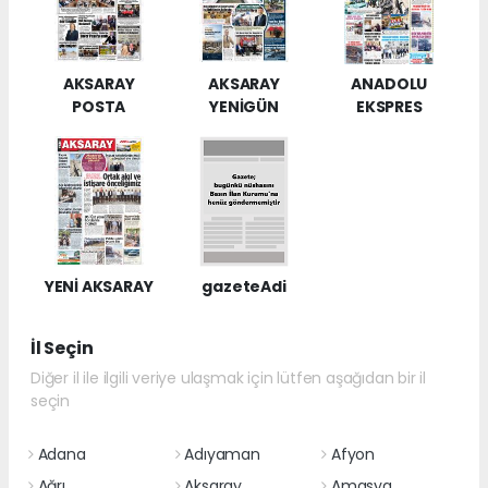
AKSARAY
AKSARAY
ANADOLU
POSTA
YENİGÜN
EKSPRES
YENİ AKSARAY
gazeteAdi
İl Seçin
Diğer il ile ilgili veriye ulaşmak için lütfen aşağıdan bir il
seçin
Adana
Adıyaman
Afyon
Ağrı
Aksaray
Amasya