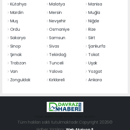
Kütahya
Malatya
Manisa
Mardin
Mersin
Muğla
Muş
Nevşehir
Niğde
Ordu
Osmaniye
Rize
Sakarya
Samsun
Siirt
Sinop
Sivas
Şanlıurfa
Şırnak
Tekirdağ
Tokat
Trabzon
Tunceli
Uşak
Van
Yalova
Yozgat
Zonguldak
Kırklareli
Ankara
haber paketi
haber scripti
haber yazılımı
Tüm hakları saklı tutulmaktadır.Copyright 2026©
Haber Yazılımı:
Web Aksiyon ®