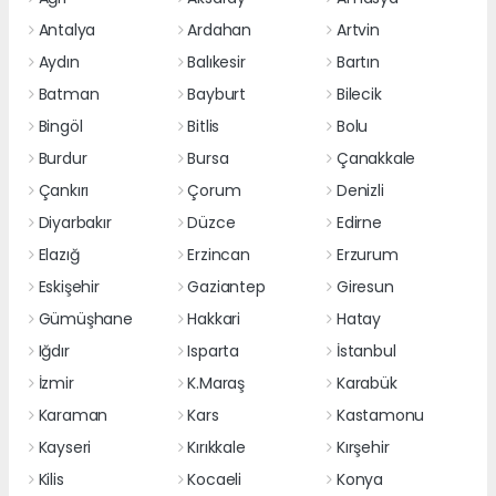
Antalya
Ardahan
Artvin
Aydın
Balıkesir
Bartın
Batman
Bayburt
Bilecik
Bingöl
Bitlis
Bolu
Burdur
Bursa
Çanakkale
Çankırı
Çorum
Denizli
Diyarbakır
Düzce
Edirne
Elazığ
Erzincan
Erzurum
Eskişehir
Gaziantep
Giresun
Gümüşhane
Hakkari
Hatay
Iğdır
Isparta
İstanbul
İzmir
K.Maraş
Karabük
Karaman
Kars
Kastamonu
Kayseri
Kırıkkale
Kırşehir
Kilis
Kocaeli
Konya