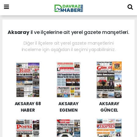
Aksaray
il ve ilçelerine ait yerel gazete manşetleri.
Diğer il ilçelere ait yerel gazete manşetlerini
inceleme için aşağıdan il seçimi yapabilirsiniz.
AKSARAY 68
AKSARAY
AKSARAY
HABER
EGEMEN
GÜNCEL