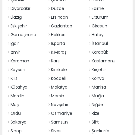
Diyarbakır
Düzce
Edirne
Elazığ
Erzincan
Erzurum
Eskişehir
Gaziantep
Giresun
Gümüşhane
Hakkari
Hatay
Iğdır
Isparta
İstanbul
İzmir
K.Maraş
Karabük
Karaman
Kars
Kastamonu
Kayseri
Kırıkkale
Kırşehir
Kilis
Kocaeli
Konya
Kütahya
Malatya
Manisa
Mardin
Mersin
Muğla
Muş
Nevşehir
Niğde
Ordu
Osmaniye
Rize
Sakarya
Samsun
Siirt
Sinop
Sivas
Şanlıurfa