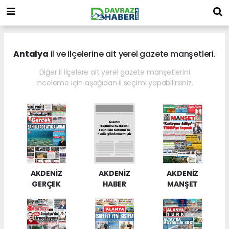
Antalya
il ve ilçelerine ait yerel gazete manşetleri.
Diğer il ilçelere ait yerel gazete manşetlerini
inceleme için aşağıdan il seçimi yapabilirsiniz.
AKDENİZ
AKDENİZ
AKDENİZ
GERÇEK
HABER
MANŞET