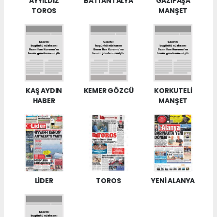
AYYILDIZ
BATI ANTALYA
GAZİPAŞA
TOROS
MANŞET
KAŞ AYDIN
KEMER GÖZCÜ
KORKUTELİ
HABER
MANŞET
LİDER
TOROS
YENİ ALANYA