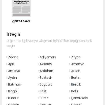
gazeteAdi
İl Seçin
Diğer il ile ilgili veriye ulaşmak için lütfen aşağıdan bir il
seçin
Adana
Adıyaman
Afyon
Ağrı
Aksaray
Amasya
Antalya
Ardahan
Artvin
Aydın
Balıkesir
Bartın
Batman
Bayburt
Bilecik
Bingöl
Bitlis
Bolu
Burdur
Bursa
Çanakkale
Çankırı
Çorum
Denizli