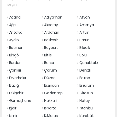
seçin
Adana
Adıyaman
Afyon
Ağrı
Aksaray
Amasya
Antalya
Ardahan
Artvin
Aydın
Balıkesir
Bartın
Batman
Bayburt
Bilecik
Bingöl
Bitlis
Bolu
Burdur
Bursa
Çanakkale
Çankırı
Çorum
Denizli
Diyarbakır
Düzce
Edirne
Elazığ
Erzincan
Erzurum
Eskişehir
Gaziantep
Giresun
Gümüşhane
Hakkari
Hatay
Iğdır
Isparta
İstanbul
İzmir
K.Maraş
Karabük