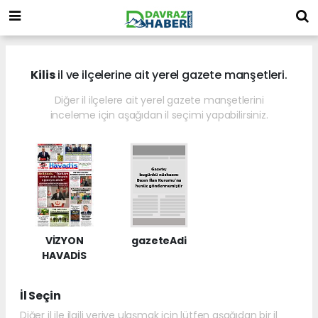
Kilis
il ve ilçelerine ait yerel gazete manşetleri.
Diğer il ilçelere ait yerel gazete manşetlerini
inceleme için aşağıdan il seçimi yapabilirsiniz.
VİZYON
gazeteAdi
HAVADİS
İl Seçin
Diğer il ile ilgili veriye ulaşmak için lütfen aşağıdan bir il