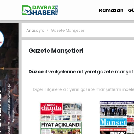
Ramazan
Gü
İlçe Haberleri
Anasayfa
Gazete Manşetleri
Gazete Manşetleri
Düzce
il ve ilçelerine ait yerel gazete manşetl
Diğer il ilçelere ait yerel gazete manşetlerini incel