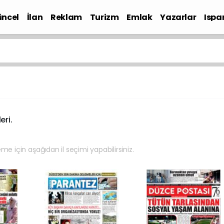
ncel
İlan
Reklam
Turizm
Emlak
Yazarlar
Ispa
Gündem
eri.
eme için aşağıdan il seçimi yapabilirsiniz.