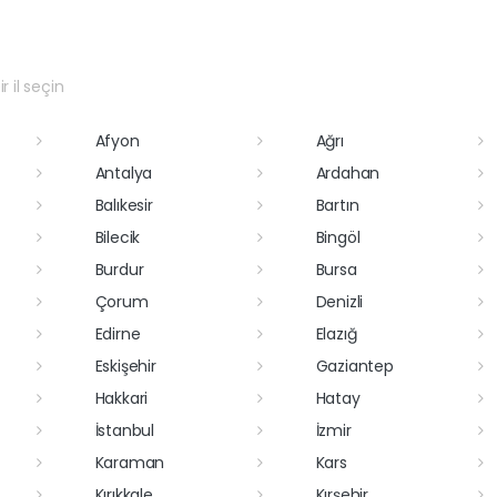
r il seçin
Afyon
Ağrı
Antalya
Ardahan
Balıkesir
Bartın
Bilecik
Bingöl
Burdur
Bursa
Çorum
Denizli
Edirne
Elazığ
Eskişehir
Gaziantep
Hakkari
Hatay
İstanbul
İzmir
Karaman
Kars
Kırıkkale
Kırşehir