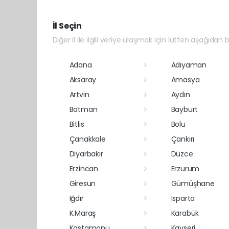
İl Seçin
Diğer il ile ilgili veriye ulaşmak için lütfen aşağıdan bi
Adana
Adıyaman
Aksaray
Amasya
Artvin
Aydın
Batman
Bayburt
Bitlis
Bolu
Çanakkale
Çankırı
Diyarbakır
Düzce
Erzincan
Erzurum
Giresun
Gümüşhane
Iğdır
Isparta
K.Maraş
Karabük
Kastamonu
Kayseri