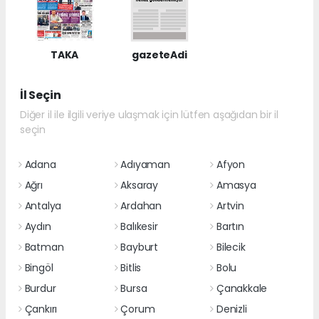
TAKA
gazeteAdi
İl Seçin
Diğer il ile ilgili veriye ulaşmak için lütfen aşağıdan bir il
seçin
Adana
Adıyaman
Afyon
Ağrı
Aksaray
Amasya
Antalya
Ardahan
Artvin
Aydın
Balıkesir
Bartın
Batman
Bayburt
Bilecik
Bingöl
Bitlis
Bolu
Burdur
Bursa
Çanakkale
Çankırı
Çorum
Denizli