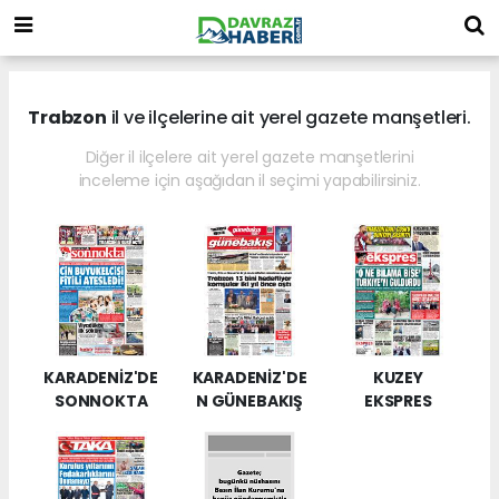
Trabzon
il ve ilçelerine ait yerel gazete manşetleri.
Diğer il ilçelere ait yerel gazete manşetlerini
inceleme için aşağıdan il seçimi yapabilirsiniz.
KARADENİZ'DE
KARADENİZ'DE
KUZEY
SONNOKTA
N GÜNEBAKIŞ
EKSPRES