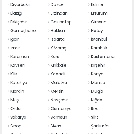
Diyarbakır
Düzce
Edirne
Elazığ
Erzincan
Erzurum
Eskişehir
Gaziantep
Giresun
Gümüşhane
Hakkari
Hatay
Iğdır
Isparta
İstanbul
İzmir
K.Maraş
Karabük
Karaman
Kars
Kastamonu
Kayseri
Kırıkkale
Kırşehir
Kilis
Kocaeli
Konya
Kütahya
Malatya
Manisa
Mardin
Mersin
Muğla
Muş
Nevşehir
Niğde
Ordu
Osmaniye
Rize
Sakarya
Samsun
Siirt
Sinop
Sivas
Şanlıurfa