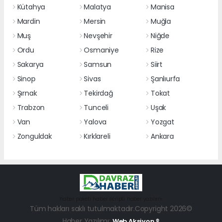
Kütahya
Malatya
Manisa
Mardin
Mersin
Muğla
Muş
Nevşehir
Niğde
Ordu
Osmaniye
Rize
Sakarya
Samsun
Siirt
Sinop
Sivas
Şanlıurfa
Şırnak
Tekirdağ
Tokat
Trabzon
Tunceli
Uşak
Van
Yalova
Yozgat
Zonguldak
Kırklareli
Ankara
haber paketi
haber scripti
haber yazılımı
Tüm hakları saklı tutulmaktadır.Copyright 2026©
Haber Yazılımı:
Web Aksiyon ®