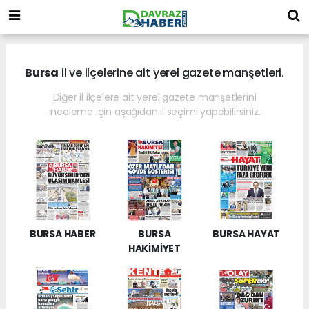
Bursa
il ve ilçelerine ait yerel gazete manşetleri.
Diğer il ilçelere ait yerel gazete manşetlerini
inceleme için aşağıdan il seçimi yapabilirsiniz.
BURSA HABER
BURSA
BURSA HAYAT
HAKİMİYET