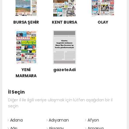
BURSA ŞEHİR
KENT BURSA
OLAY
YENİ
gazeteAdi
MARMARA
İl Seçin
Diğer il ile ilgili veriye ulaşmak için lütfen aşağıdan bir il
seçin
Adana
Adıyaman
Afyon
Ağrı
Aksaray
Amasya