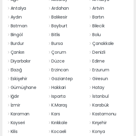
Antalya
Ardahan
Artvin
Aydın
Balıkesir
Bartın
Batman
Bayburt
Bilecik
Bingöl
Bitlis
Bolu
Burdur
Bursa
Çanakkale
Çankırı
Çorum
Denizli
Diyarbakır
Düzce
Edirne
Elazığ
Erzincan
Erzurum
Eskişehir
Gaziantep
Giresun
Gümüşhane
Hakkari
Hatay
Iğdır
Isparta
İstanbul
İzmir
K.Maraş
Karabük
Karaman
Kars
Kastamonu
Kayseri
Kırıkkale
Kırşehir
Kilis
Kocaeli
Konya