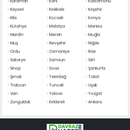
Karaman
Kars
Kastamonu
Kayseri
Kırıkkale
Kırşehir
Kilis
Kocaeli
Konya
Kütahya
Malatya
Manisa
Mardin
Mersin
Muğla
Muş
Nevşehir
Niğde
Ordu
Osmaniye
Rize
Sakarya
Samsun
Siirt
Sinop
Sivas
Şanlıurfa
Şırnak
Tekirdağ
Tokat
Trabzon
Tunceli
Uşak
Van
Yalova
Yozgat
Zonguldak
Kırklareli
Ankara