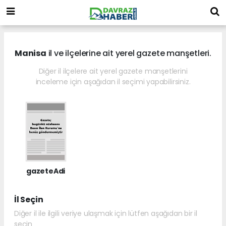
Manisa
il ve ilçelerine ait yerel gazete manşetleri.
Diğer il ilçelere ait yerel gazete manşetlerini
inceleme için aşağıdan il seçimi yapabilirsiniz.
gazeteAdi
İl Seçin
Diğer il ile ilgili veriye ulaşmak için lütfen aşağıdan bir il
seçin