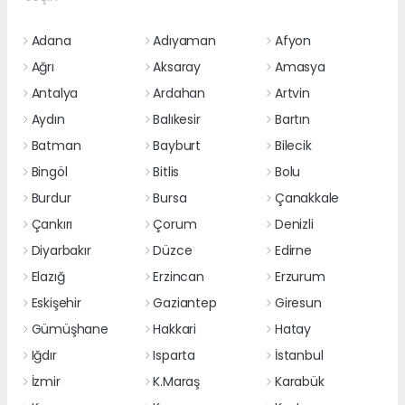
Adana
Adıyaman
Afyon
Ağrı
Aksaray
Amasya
Antalya
Ardahan
Artvin
Aydın
Balıkesir
Bartın
Batman
Bayburt
Bilecik
Bingöl
Bitlis
Bolu
Burdur
Bursa
Çanakkale
Çankırı
Çorum
Denizli
Diyarbakır
Düzce
Edirne
Elazığ
Erzincan
Erzurum
Eskişehir
Gaziantep
Giresun
Gümüşhane
Hakkari
Hatay
Iğdır
Isparta
İstanbul
İzmir
K.Maraş
Karabük