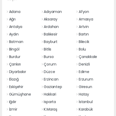
Adana
Adıyaman
Afyon
Ağrı
Aksaray
Amasya
Antalya
Ardahan
Artvin
Aydın
Balıkesir
Bartın
Batman
Bayburt
Bilecik
Bingöl
Bitlis
Bolu
Burdur
Bursa
Çanakkale
Çankırı
Çorum
Denizli
Diyarbakır
Düzce
Edirne
Elazığ
Erzincan
Erzurum
Eskişehir
Gaziantep
Giresun
Gümüşhane
Hakkari
Hatay
Iğdır
Isparta
İstanbul
İzmir
K.Maraş
Karabük