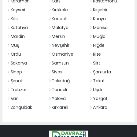
Karaman
Kars
Kastamonu
Kayseri
Kırıkkale
Kırşehir
Kilis
Kocaeli
Konya
Kütahya
Malatya
Manisa
Mardin
Mersin
Muğla
Muş
Nevşehir
Niğde
Ordu
Osmaniye
Rize
Sakarya
Samsun
Siirt
Sinop
Sivas
Şanlıurfa
Şırnak
Tekirdağ
Tokat
Trabzon
Tunceli
Uşak
Van
Yalova
Yozgat
Zonguldak
Kırklareli
Ankara