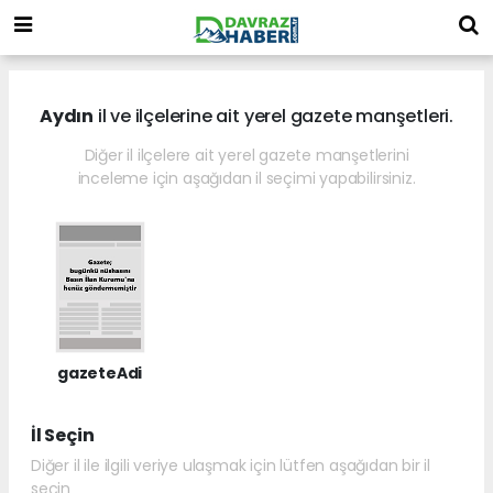
Aydın
il ve ilçelerine ait yerel gazete manşetleri.
Diğer il ilçelere ait yerel gazete manşetlerini
inceleme için aşağıdan il seçimi yapabilirsiniz.
gazeteAdi
İl Seçin
Diğer il ile ilgili veriye ulaşmak için lütfen aşağıdan bir il
seçin