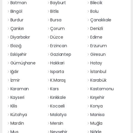
Batman
Bayburt
Bilecik
Bingöl
Bitlis
Bolu
Burdur
Bursa
Çanakkale
Çankırı
Çorum
Denizli
Diyarbakır
Düzce
Edirne
Elazığ
Erzincan
Erzurum
Eskişehir
Gaziantep
Giresun
Gümüşhane
Hakkari
Hatay
Iğdır
Isparta
İstanbul
İzmir
K.Maraş
Karabük
Karaman
Kars
Kastamonu
Kayseri
Kırıkkale
Kırşehir
Kilis
Kocaeli
Konya
Kütahya
Malatya
Manisa
Mardin
Mersin
Muğla
Muş
Nevşehir
Niğde