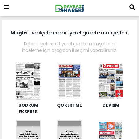
Muğla
il ve ilçelerine ait yerel gazete manşetleri.
Diğer il ilçelere ait yerel gazete manşetlerini
inceleme için aşağıdan il seçimi yapabilirsiniz.
BODRUM
ÇÖKERTME
DEVRİM
EKSPRES