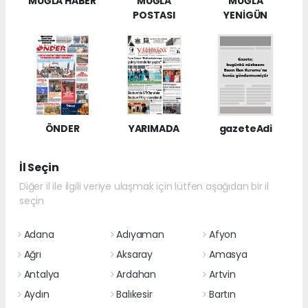
MUĞLA HABER
MUĞLA
MUĞLA
POSTASI
YENİGÜN
ÖNDER
YARIMADA
gazeteAdi
İl Seçin
Diğer il ile ilgili veriye ulaşmak için lütfen aşağıdan bir il
seçin
Adana
Adıyaman
Afyon
Ağrı
Aksaray
Amasya
Antalya
Ardahan
Artvin
Aydın
Balıkesir
Bartın