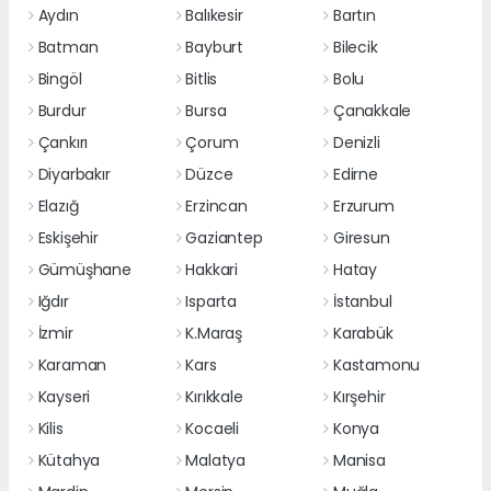
Aydın
Balıkesir
Bartın
Batman
Bayburt
Bilecik
Bingöl
Bitlis
Bolu
Burdur
Bursa
Çanakkale
Çankırı
Çorum
Denizli
Diyarbakır
Düzce
Edirne
Elazığ
Erzincan
Erzurum
Eskişehir
Gaziantep
Giresun
Gümüşhane
Hakkari
Hatay
Iğdır
Isparta
İstanbul
İzmir
K.Maraş
Karabük
Karaman
Kars
Kastamonu
Kayseri
Kırıkkale
Kırşehir
Kilis
Kocaeli
Konya
Kütahya
Malatya
Manisa