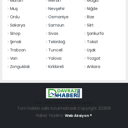
Mardin
Mersin
Muğla
Muş
Nevşehir
Niğde
Ordu
Osmaniye
Rize
Sakarya
Samsun
Siirt
Sinop
Sivas
Şanlıurfa
Şırnak
Tekirdağ
Tokat
Trabzon
Tunceli
Uşak
Van
Yalova
Yozgat
Zonguldak
Kırklareli
Ankara
haber paketi
haber scripti
haber yazılımı
Tüm hakları saklı tutulmaktadır.Copyright 2026©
Haber Yazılımı:
Web Aksiyon ®