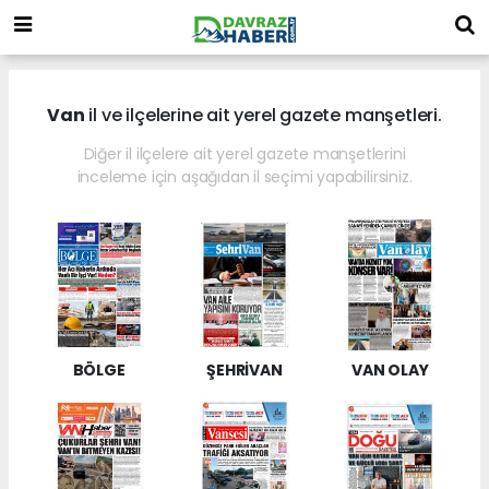
Van
il ve ilçelerine ait yerel gazete manşetleri.
Diğer il ilçelere ait yerel gazete manşetlerini
inceleme için aşağıdan il seçimi yapabilirsiniz.
BÖLGE
ŞEHRİVAN
VAN OLAY