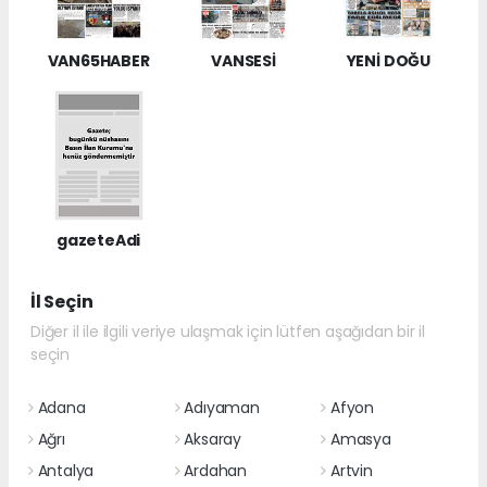
VAN65HABER
VANSESİ
YENİ DOĞU
gazeteAdi
İl Seçin
Diğer il ile ilgili veriye ulaşmak için lütfen aşağıdan bir il
seçin
Adana
Adıyaman
Afyon
Ağrı
Aksaray
Amasya
Antalya
Ardahan
Artvin