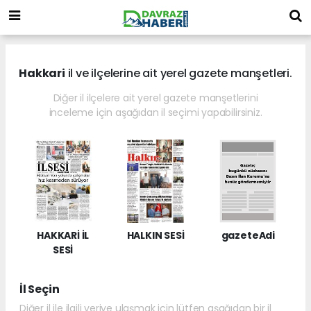
Hakkari
il ve ilçelerine ait yerel gazete manşetleri.
Diğer il ilçelere ait yerel gazete manşetlerini
inceleme için aşağıdan il seçimi yapabilirsiniz.
HAKKARİ İL
HALKIN SESİ
gazeteAdi
SESİ
İl Seçin
Diğer il ile ilgili veriye ulaşmak için lütfen aşağıdan bir il