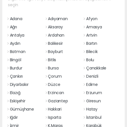
seçin
Adana
Adıyaman
Afyon
Ağrı
Aksaray
Amasya
Antalya
Ardahan
Artvin
Aydın
Balıkesir
Bartın
Batman
Bayburt
Bilecik
Bingöl
Bitlis
Bolu
Burdur
Bursa
Çanakkale
Çankırı
Çorum
Denizli
Diyarbakır
Düzce
Edirne
Elazığ
Erzincan
Erzurum
Eskişehir
Gaziantep
Giresun
Gümüşhane
Hakkari
Hatay
Iğdır
Isparta
İstanbul
İzmir
K.Maraş
Karabük